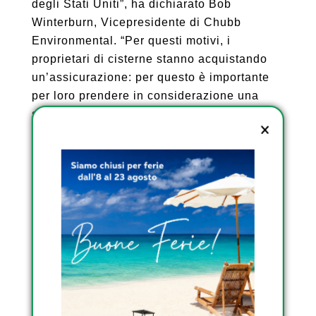
degli Stati Uniti”, ha dichiarato Bob
Winterburn, Vicepresidente di Chubb
Environmental. “Per questi motivi, i
proprietari di cisterne stanno acquistando
un’assicurazione: per questo è importante
per loro prendere in considerazione una
soluzione completa che impegna le migliori
pratiche come il monitoraggio dei serbatoi,
la formazione degli operatori, la mitigazione
del rischio, la tecnologia di segnalazione
delle perdite e l’esperienza nella gestione
dei sinistri. Gli operatori di cisterne più
piccole possono essere particolarmente
vulnerabili se mancano di competenze nella
gestione del rischio, potrebbero non avere
le risorse finanziarie o le conoscenze per
addestrare adeguatamente il personale,
mantenere, monitorare e registrare i