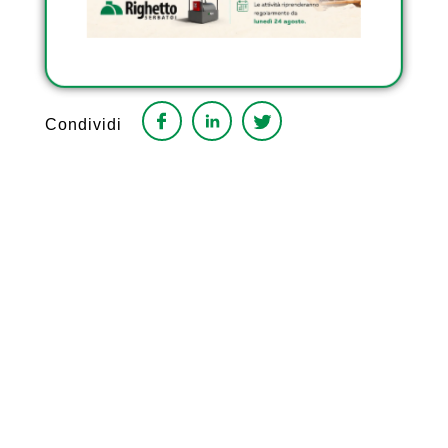
serbatoi, o anche segnalare correttamente
fuoriuscite o perdite”.
Condividi