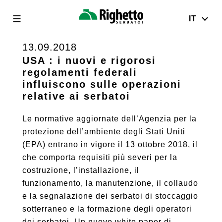
IT
Righetto
Serbatoi
13.09.2018
Skip
to
USA : i nuovi e rigorosi
regolamenti federali
content
influiscono sulle operazioni
relative ai serbatoi
Le normative aggiornate dell’Agenzia per la
protezione dell’ambiente degli Stati Uniti
(EPA) entrano in vigore il 13 ottobre 2018, il
che comporta requisiti più severi per la
costruzione, l’installazione, il
funzionamento, la manutenzione, il collaudo
e la segnalazione dei serbatoi di stoccaggio
sotterraneo e la formazione degli operatori
dei serbatoi. Un nuovo white paper di