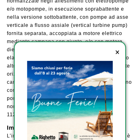
normalizzate negli allestimenti con elettropompe
e/o motopompe, in esecuzione soprabattente e
nella versione sottobattente, con pompe ad asse
verticale a flusso assiale (vertical turbine pump)
fornita separata, accoppiata a motore elettrico
mediante campana con giunto, e/o con motore
diesel tramite rinvio ad angolo 90° con giunto
elastico o cardano, ed infine quando non ci sono
altre alternative possibili pompe sommerse poste
orizzontalmente sul fondo dei serbatoi con
camicia di raffreddamento. Tutte le soluzioni sono
complete di circuito di prova con misuratore di
portata e accessori vari come previsto da
normative UNI EN 12845 – UNI 10779 – UNI
11292.
Impianto Elettrico
L’impianto elettrico all’ interno del vano tecnico è