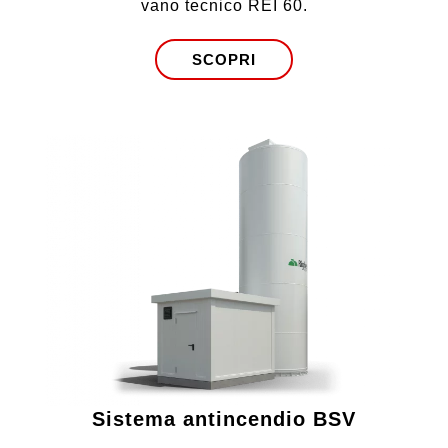
vano tecnico REI 60.
SCOPRI
Email
Azienda
Consenso
ho preso visione dell’Informativa
Privacy ex art. 13 Reg. UE 2016/679
Sistema antincendio BSV
Consenso
desidero ricevere la newsletter con