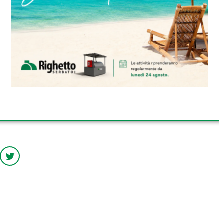
rnazionali e l’incremento della richiesta di servizi a
attuali non sono sufficienti. Per mantenere un alto live
onali, è indispensabile aumentare di circa 500 unità 
turni di lavoro, portando il numero totale a 3.592 unità
ERBATOI DA ESTERNO OMOLOGATI
ERBATOI INTERRATI DI RIGHETTO
ERBATOI TRASPORTABILI OMOLOG