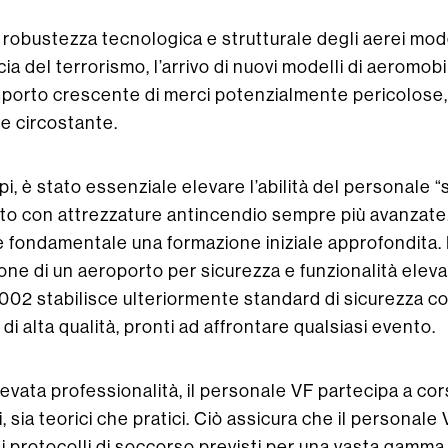
robustezza tecnologica e strutturale degli aerei moder
a del terrorismo, l’arrivo di nuovi modelli di aeromobil
rasporto crescente di merci potenzialmente pericolose, 
te circostante.
ppi, è stato essenziale elevare l’abilità del personale 
to con attrezzature antincendio sempre più avanzate. 
è fondamentale una formazione iniziale approfondita.
zione di un aeroporto per sicurezza e funzionalità ele
002 stabilisce ulteriormente standard di sicurezza 
i di alta qualità, pronti ad affrontare qualsiasi evento.
elevata professionalità, il personale VF partecipa a cor
 sia teorici che pratici. Ciò assicura che il personal
 protocolli di soccorso previsti per una vasta gamma di