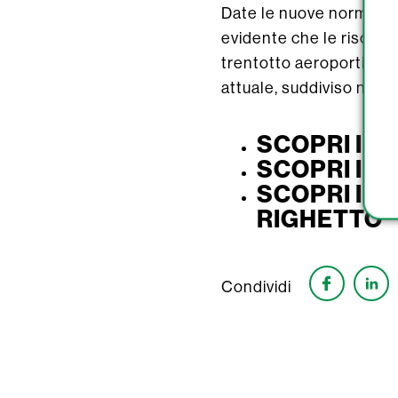
Date le nuove norme inte
evidente che le risorse 
trentotto aeroporti nazi
attuale, suddiviso nei 4 
SCOPRI I S
SCOPRI I S
SCOPRI I S
RIGHETTO
Condividi