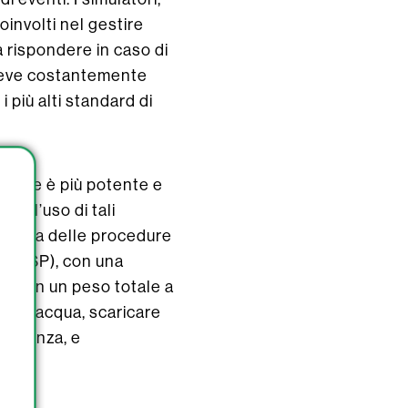
involti nel gestire
a rispondere in caso di
 deve costantemente
i più alti standard di
izione è più potente e
e e l’uso di tali
scenza delle procedure
e (AISP), con una
i, con un peso totale a
tri d’acqua, scaricare
distanza, e