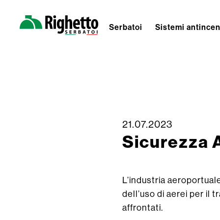
Serbatoi
Sistemi antince
Righetto
Serbatoi
21.07.2023
Skip
Sicurezza 
to
content
L’industria aeroportual
dell’uso di aerei per il
affrontati.