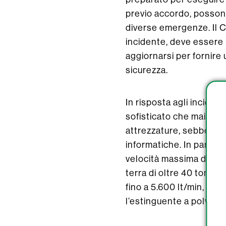
previo accordo, possono
diverse emergenze. Il C
incidente, deve essere 
aggiornarsi per fornire u
sicurezza.
In risposta agli inciden
sofisticato che mai, assi
attrezzature, sebbene s
informatiche. In partico
velocità massima di 120
terra di oltre 40 tonnel
fino a 5.600 lt/min, e p
l’estinguente a polvere 