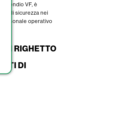
ntincendio VF, è
llo di sicurezza nei
il personale operativo
.
 DI RIGHETTO
ATI DI