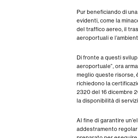
Pur beneficiando di una 
evidenti, come la minacci
del traffico aereo, il t
aeroportuali e l’ambien
Di fronte a questi svilu
aeroportuale”, ora arma
meglio queste risorse, 
richiedono la certifica
2320 del 16 dicembre 2
la disponibilità di serviz
Al fine di garantire un’
addestramento regolari,
preparato per eseguire i