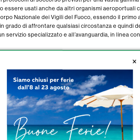
 essere usati anche da altri organismi aeroportuali co
orpo Nazionale dei Vigili del Fuoco, essendo il primo 
in grado di affrontare qualsiasi circostanza e quindi
n servizio specializzato e all’avanguardia, in linea con 
ti aeronautici, l’equipaggiamento antincendio a dispos
curando interventi sicuri ed efficienti. La manipolazion
emplificati rispetto al passato, richiedono una cono
lare, sono stati acquisiti 41 veicoli idroschiuma polver
 km/h e un’accelerazione da 0 a 80 km/h in 25 second
late. Questi veicoli possono trasportare circa 12.000 li
ossono proiettare acqua e schiuma a più di 80 metri di 
a 25 metri.