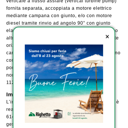
verticale a flusso assiale (vertical turbine pump)
fornita separata, accoppiata a motore elettrico
mediante campana con giunto, e/o con motore
diesel tramite rinvio ad angolo 90° con giunto
elastico o cardano, ed infine quando non ci sono
altre alternative possibili pompe sommerse poste
orizzontalmente sul fondo dei serbatoi con
camicia di raffreddamento. Tutte le soluzioni sono
complete di circuito di prova con misuratore di
portata e accessori vari come previsto da
normative UNI EN 12845 – UNI 10779 – UNI
11292.
Impianto Elettrico
L’impianto elettrico all’ interno del vano tecnico è
realizzato in conformità alla normativa CEI EN
61439 CEI 164-8 e CEI EN 60204-1, per la
gestione tramite un quadro elettrico dei servizi