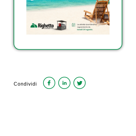
INTERRATI DI RIGHETTO
SCOPRI I SERBATOI
TRASPORTABILI
OMOLOGATI DI
RIGHETTO
Condividi