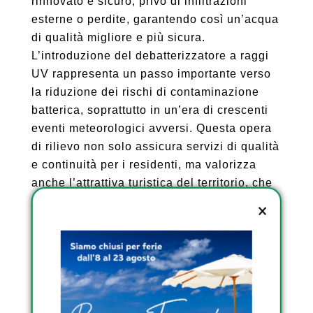
rinnovato e sicuro, privo di infiltrazioni
esterne o perdite, garantendo così un’acqua
di qualità migliore e più sicura.
L’introduzione del debatterizzatore a raggi
UV rappresenta un passo importante verso
la riduzione dei rischi di contaminazione
batterica, soprattutto in un’era di crescenti
eventi meteorologici avversi. Questa opera
di rilievo non solo assicura servizi di qualità
e continuità per i residenti, ma valorizza
anche l’attrattiva turistica del territorio, che
vive momenti di alta affluenza in diversi
periodi dell’anno. Secondo Sommavilla,
questo investimento strategico fa parte di un
ampio piano di interventi, del valore di oltre
100 milioni di euro, volto a migliorare il
servizio e rinnovare le infrastrutture in tutta
la provincia, promuovendo uno sviluppo