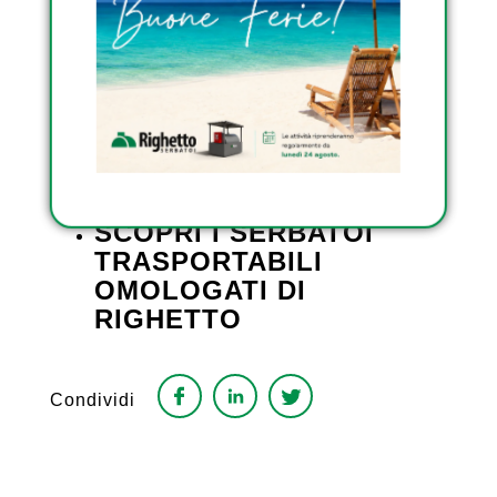
sostenibile dell’area montuosa bellunese.
SCOPRI I SERBATOI DA
ESTERNO OMOLOGATI
DI RIGHETTO
SCOPRI I SERBATOI
INTERRATI DI RIGHETTO
SCOPRI I SERBATOI
TRASPORTABILI
OMOLOGATI DI
RIGHETTO
Condividi