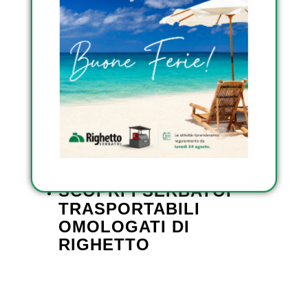
clienti. Il rilascio della versione R5.03
soddisfa le urgenti esigenze del settore per
una maggiore interoperabilità e sicurezza
dei sistemi di impianto.
SCOPRI I SERBATOI DA
ESTERNO OMOLOGATI
DI RIGHETTO
SCOPRI I SERBATOI
INTERRATI DI RIGHETTO
SCOPRI I SERBATOI
TRASPORTABILI
OMOLOGATI DI
RIGHETTO