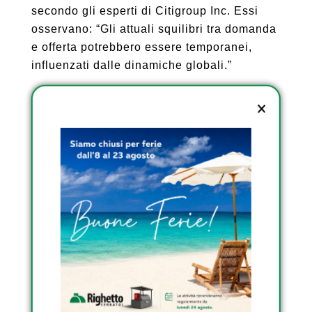
secondo gli esperti di Citigroup Inc. Essi
osservano: “Gli attuali squilibri tra domanda
e offerta potrebbero essere temporanei,
influenzati dalle dinamiche globali.”
In breve, la danza del petrolio continua, e
tutto il mondo osserva con trepidazione.
SCOPRI I SERBATOI DA
ESTERNO OMOLOGATI
DI RIGHETTO
SCOPRI I SERBATOI
INTERRATI DI RIGHETTO
SCOPRI I SERBATOI
TRASPORTABILI
OMOLOGATI DI
RIGHETTO