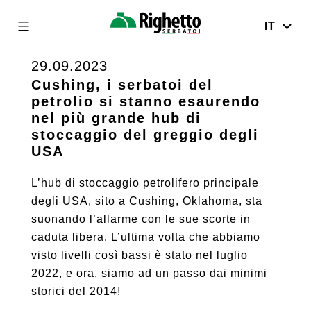
IT
Righetto
Serbatoi
29.09.2023
Skip
to
Cushing, i serbatoi del
petrolio si stanno esaurendo
content
nel più grande hub di
stoccaggio del greggio degli
USA
L’hub di stoccaggio petrolifero principale
degli USA, sito a Cushing, Oklahoma, sta
suonando l’allarme con le sue scorte in
caduta libera. L’ultima volta che abbiamo
visto livelli così bassi è stato nel luglio
2022, e ora, siamo ad un passo dai minimi
storici del 2014!