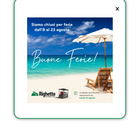
ESTERNO OMOLOGATI
DI RIGHETTO
SCOPRI I SERBATOI
INTERRATI DI RIGHETTO
SCOPRI I SERBATOI
TRASPORTABILI
OMOLOGATI DI
RIGHETTO
Condividi