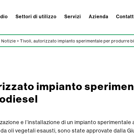
ndio
Settori di utilizzo
Servizi
Azienda
Contatt
>
Notizie
>
Tivoli, autorizzato impianto sperimentale per produrre b
orizzato impianto sperimen
iodiesel
izzazione e l’installazione di un impianto sperimentale a
da oli vegetali esausti, sono state approvate dalla Gi