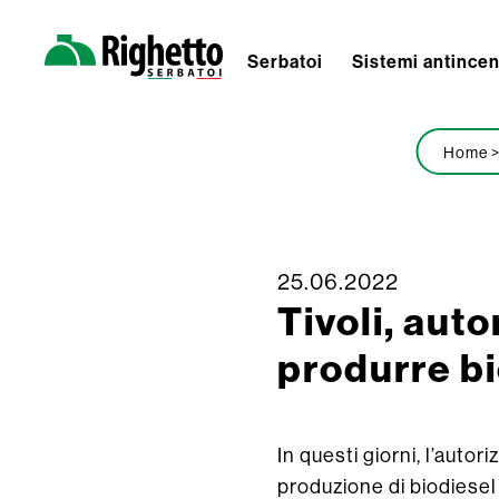
Serbatoi
Sistemi antince
Righetto
Serbatoi
Home
25.06.2022
Skip
Tivoli, aut
to
content
produrre b
In questi giorni, l’autor
produzione di biodiesel 