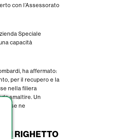
certo con l’Assessorato
Azienda Speciale
 una capacità
ombardi, ha affermato:
to, per il recupero e la
e nella filiera
 da smaltire. Un
uro, se ne
 DI RIGHETTO