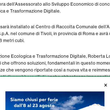
ibera dell’Assessorato allo Sviluppo Economico di con
ica e Trasformazione Digitale.
 sarà installato al Centro di Raccolta Comunale dell’
p.A. nel comune di Tivoli, in provincia di Roma e avrà
 metri cubi.
zione Ecologica e Trasformazione Digitale, Roberta L
ti che offrono soluzioni, fondamentali in questo momen
ze che vengono riportate così a nuova vita e reimmess
nti diverrebbero rifiuti, anche abbastanza impegnativi
upero energetico ed economia circolare a cui, mi aug
i”.
ERBATOI DA ESTERNO OMOLOGATI