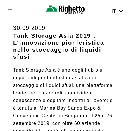
IT
Righetto
Serbatoi
30.09.2019
Skip
to
Tank Storage Asia 2019 :
L’innovazione pionieristica
content
nello stoccaggio di liquidi
sfusi
Tank Storage Asia è uno degli hub più
importanti per l’industria asiatica di
stoccaggio di liquidi sfusi, una piattaforma
leader per creare reti, condividere
conoscenze e ospitare incontri di lavoro: si
è tenuta al Marina Bay Sands Expo &
Convention Center di Singapore il 25 e 26
settembre 2019, con oltre 60 aziende
espositrici tra lepiù all’avanguardia del