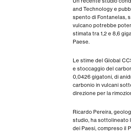
Un recente studio condo
and Technology e pubbli
spento di Fontanelas, s
vulcano potrebbe potenz
stimata tra 1,2 e 8,6 gig
Paese.
Le stime del Global CCS 
e stoccaggio del carbon
0,0426 gigatoni, di anid
carbonio in vulcani so
direzione per la rimozio
Ricardo Pereira, geolo
studio, ha sottolineato
dei Paesi, compreso il 