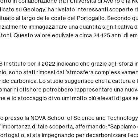
tto in collaborazione tra l’Università di Aveiro e la
cato su Geology, ha rivelato interessanti scoperte ri
ituato al largo delle coste del Portogallo. Secondo qu
ialmente immagazzinare una quantità significativa di
atoni. Questo valore equivale a circa 24-125 anni di emi
Institute per il 2022 indicano che grazie agli sforzi i
io, sono stati rimossi dall’atmosfera complessivamen
ride carbonica. Lo studio suggerisce che la cattura e
ttomarini offshore potrebbero rappresentare una nuo
ne e lo stoccaggio di volumi molto più elevati di gas s
go presso la NOVA School of Science and Technology 
 l’importanza di tale scoperta, affermando: “Sappiamo
Portogallo, si sta impegnando per decarbonizzare l’e