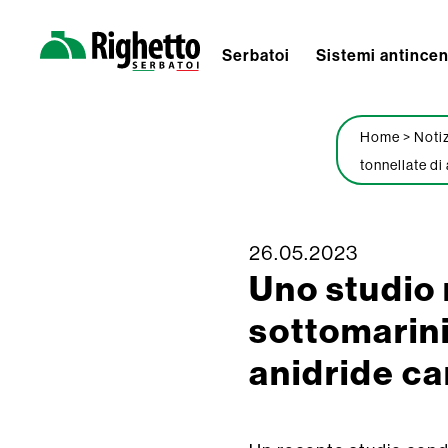
Serbatoi
Sistemi antince
Righetto
Serbatoi
Home
>
Noti
tonnellate di
26.05.2023
Skip
Uno studio r
to
content
sottomarini
anidride c