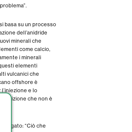
 problema”.
 si basa su un processo
zione dell’anidride
uovi minerali che
lementi come calcio,
amente i minerali
questi elementi
ti vulcanici che
lcano offshore è
l’iniezione e lo
ua posizione che non è
 spiegato: “Ciò che