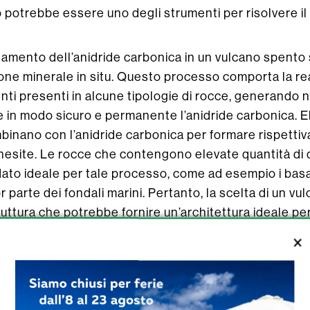
o potrebbe essere uno degli strumenti per risolvere il
amento dell’anidride carbonica in un vulcano spento
ne minerale in situ. Questo processo comporta la rea
nti presenti in alcune tipologie di rocce, generando n
in modo sicuro e permanente l’anidride carbonica. E
binano con l’anidride carbonica per formare rispettiv
nesite. Le rocce che contengono elevate quantità di 
ato ideale per tale processo, come ad esempio i basal
 parte dei fondali marini. Pertanto, la scelta di un vu
truttura che potrebbe fornire un’architettura ideale per 
, dalle rocce adatte alle reazioni coinvolte e dalla s
di popolazioni né troppo lontana.
dell’Università di Aveiro e coautore dello studio, ha