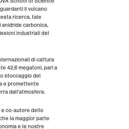
 NOVA School of Science
guardanti il vulcano
esta ricerca, tale
 anidride carbonica,
ssioni industriali del
nternazionali di cattura
te 42,6 megatoni, pari a
 lo stoccaggio del
va e promettente
erra dall’atmosfera.
e co-autore dello
 che la maggior parte
conomia e le nostre