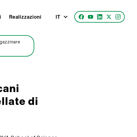
i
Realizzazioni
IT
agazzinare
cani
late di