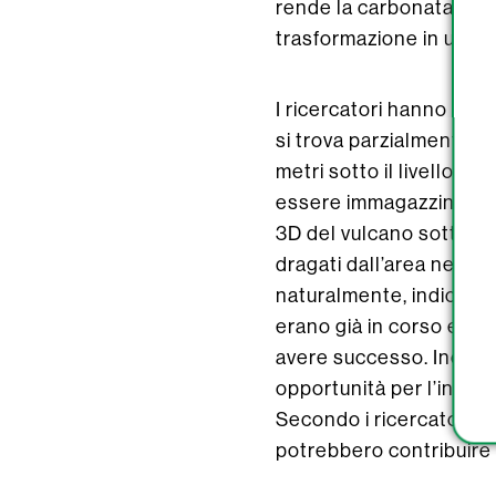
rende la carbonatazione
trasformazione in un mi
I ricercatori hanno foca
si trova parzialmente se
metri sotto il livello d
essere immagazzinato in 
3D del vulcano sottomar
dragati dall’area nel 2
naturalmente, indicand
erano già in corso e che
avere successo. Inoltre
opportunità per l’iniezi
Secondo i ricercatori, an
potrebbero contribuire 