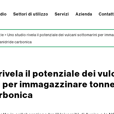
ndio
Settori di utilizzo
Servizi
Azienda
Contatt
zie
>
Uno studio rivela il potenziale dei vulcani sottomarini per imm
 anidride carbonica
ivela il potenziale dei vul
 per immagazzinare tonnel
arbonica