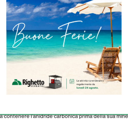
 minerale davvero interessante è il tempo. Più velo
nerale, più diventa sicuro e, una volta che è un miner
lizzato il loro studio sul potenziale di stoccaggio del
polto a circa 100 chilometri al largo di Lisbona e si e
el mare. Per stimare il volume potenziale di anidride c
questo sito, gli autori hanno utilizzato dati provenien
ino, prodotti durante l’esplorazione petrolifera off
008. I campioni dragati contenevano minerali carbonati
o che le reazioni chimiche necessarie per l’immagazz
 gli sforzi volti alla mineralizzazione del carbonio in 
, i campioni presentavano spazi porosi fino al 40%, c
one e la mineralizzazione dell’anidride carbonica all’in
che gli strati a bassa permeabilità rilevati intorno ai 
a contenere l’anidride carbonica prima della sua mine