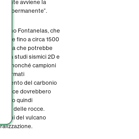
cemente avviene la
ale, è permanente”.
 vulcano Fontanelas, che
stende fino a circa 1500
arbonica che potrebbe
ti da studi sismici 2D e
shore, nonché campioni
ci formati
inamento del carbonio
tali rocce dovrebbero
reando quindi
terno delle rocce.
fianchi del vulcano
ralizzazione.