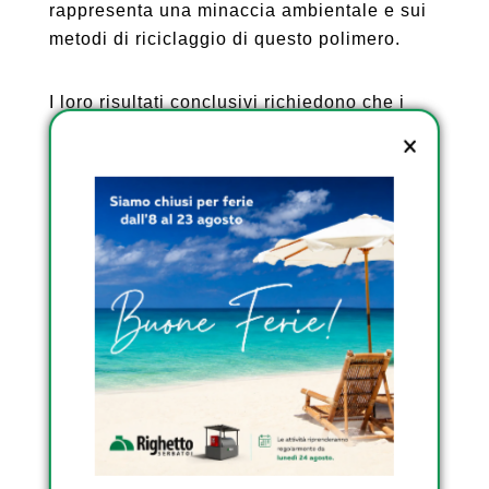
rappresenta una minaccia ambientale e sui
metodi di riciclaggio di questo polimero.
I loro risultati conclusivi richiedono che i
rifiuti PPE vengano convertiti in carburante
utilizzando la pirolisi. Questo è un processo
chimico per abbattere la plastica ad alta
temperatura – tra i 300-400 gradi centigradi
per un’ora – senza ossigeno.
Il coautore, il dottor Bhawna Yadav Lamba,
afferma che questo processo è uno dei
metodi di riciclaggio più promettenti e
sostenibili rispetto all’incenerimento e alle
discariche.
“La pirolisi è il metodo chimico più