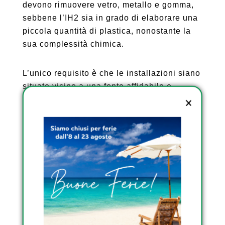
devono rimuovere vetro, metallo e gomma,
sebbene l’IH2 sia in grado di elaborare una
piccola quantità di plastica, nonostante la
sua complessità chimica.
L’unico requisito è che le installazioni siano
situate vicino a una fonte affidabile e
consistente di rifiuti, poiché altrimenti i costi
di trasporto della materia prima per il
funzionamento dell’impianto risulterebbero
troppo alti.
SCOPRI I SERBATOI DA
ESTERNO OMOLOGATI
DI RIGHETTO
SCOPRI I SERBATOI
INTERRATI DI RIGHETTO