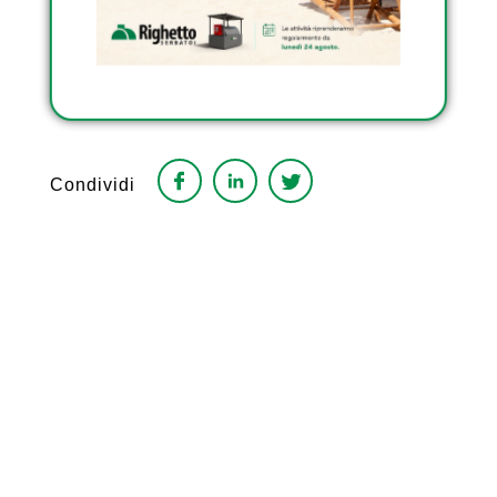
SCOPRI I SERBATOI
TRASPORTABILI
OMOLOGATI DI
RIGHETTO
Condividi