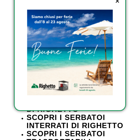
idromassaggio.
I piani superiori ospitano la cucina, una
camera da letto a tema pirata completa di
oblò e una suite armatoriale con docce
incassate e vetrate colorate. In cima, c’è
una sala rotonda circondata da finestre
complete di un bar personalizzato e un
acquario integrato.
SCOPRI I SERBATOI DA
ESTERNO OMOLOGATI
DI RIGHETTO
SCOPRI I SERBATOI
INTERRATI DI RIGHETTO
SCOPRI I SERBATOI