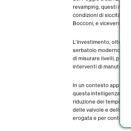
revamping, questi nodi 
condizioni di siccità lo
Bocconi, e viceversa il 
L’investimento, oltre a 
serbatoio moderno non 
di misurare livelli, pre
interventi di manutenzi
In un contesto appennin
questa intelligenza oper
riduzione dei tempi di re
delle valvole e delle p
erogata e per contenere 