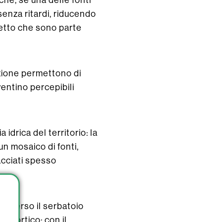
 senza ritardi, riducendo
detto che sono parte
azione permettono di
ventino percepibili
idrica del territorio: la
n mosaico di fonti,
acciati spesso
i verso il serbatoio
 Portico: con il