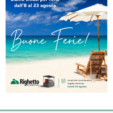
non sono più linee parallele ma segmenti di una stessa
calizzata, ad esempio, il pozzo di Portico può contribu
ramo Brenzica può alleggerire la domanda su Portico ne
potenziare l’erogazione giornaliera, ha una valenza di 
è soltanto un volume di accumulo, ma è anche un no
ssioni, torbidità e parametri di processo, di comunicare
one.
ico dove le piogge possono arrivare concentrate e c
ativa fa la differenza tra un servizio regolare e uno in
azione, la capacità di esclusione selettiva di tratti di re
ompe diventano leve quotidiane per mantenere stabile 
gli impatti energetici della spinta in quota.