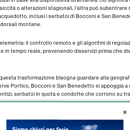
siccità o alterazioni stagionali, l’altra può subentrare
l’acquedotto, inclusi i serbatoi di Bocconi e San Bene
 dorsali montane.
elemetria: il controllo remoto e gli algoritmi di regol
tate in tempo reale, prevenendo disservizi prima che di
 questa trasformazione bisogna guardare alla geografia 
ve Portico, Bocconi e San Benedetto si appoggia a u
entizi, serbatoi in quota e condotte che corrono su tr
ica convogliano l’acqua in un decantatore comune e po
tto, mentre il pozzo San Pietro alimenta direttamente