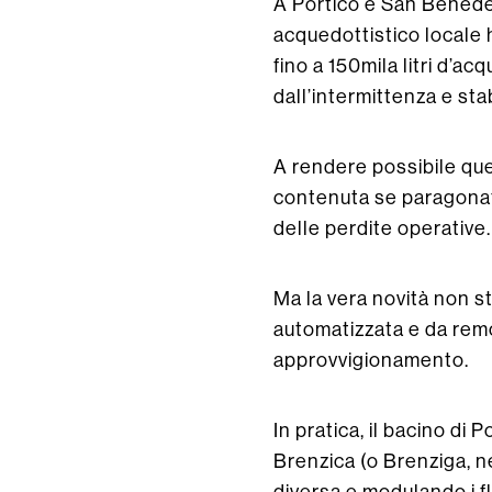
A Portico e San Benedet
acquedottistico locale 
fino a 150mila litri d’ac
dall’intermittenza e stab
A rendere possibile ques
contenuta se paragonata 
delle perdite operative.
Ma la vera novità non s
automatizzata e da remo
approvvigionamento.
In pratica, il bacino di
Brenzica (o Brenziga, n
diversa e modulando i flu