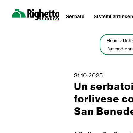
Serbatoi
Sistemi antince
Righetto
Serbatoi
Home
>
Noti
l’ammodernam
Skip
31.10.2025
Un serbatoi
to
content
forlivese c
San Bened