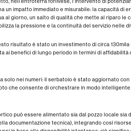
to, nell’entroterra forlivese, l’intervento di potenzi
ha un impatto immediato e misurabile: la capacità di e
qua al giorno, un salto di qualità che mette al riparo le
ilizza la pressione e la continuità del servizio nelle d
to risultato è stato un investimento di circa 130mila 
ai benefici di lungo periodo in termini di affidabilità 
ta solo nei numeri: il serbatoio è stato aggiornato co
to che consente di orchestrare in modo intelligente p
 Portico può essere alimentato sia dal pozzo locale sia 
ella documentazione tecnica), integrando così risorse 
ssi in base alla disponibilità istantanea: ciò significa