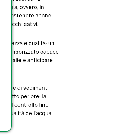
 regia, ovvero, in
ire a sostenere anche
i picchi estivi.
sicurezza e qualità: un
do sensorizzato capace
 anomalie e anticipare
ariche di sedimenti,
terrotto per ore: la
te, il controllo fine
la qualità dell’acqua