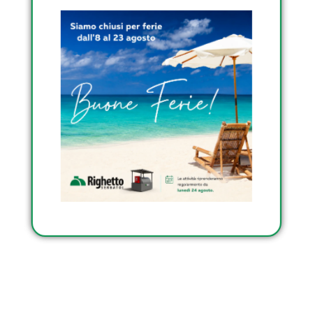
INTERRATI DI RIGHETTO
SCOPRI I SERBATOI
TRASPORTABILI
OMOLOGATI DI
RIGHETTO
Condividi