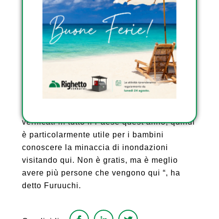
supplemento, sono guidati da otto “portieri”
e i visitatori ricevono una cartolina
commemorativa.
Toru Furuuchi, 45 anni, del distretto
Asakusabashi di Tokyo, si è unito al tour
con la sua famiglia. “Sono stato totalmente
sopraffatto dalle dimensioni di questo posto.
Disastri legati alle forti piogge si sono
verificati in tutto il Paese quest’anno, quindi
è particolarmente utile per i bambini
conoscere la minaccia di inondazioni
visitando qui. Non è gratis, ma è meglio
avere più persone che vengono qui “, ha
detto Furuuchi.