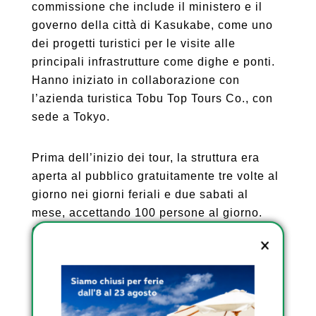
commissione che include il ministero e il
governo della città di Kasukabe, come uno
dei progetti turistici per le visite alle
principali infrastrutture come dighe e ponti.
Hanno iniziato in collaborazione con
l’azienda turistica Tobu Top Tours Co., con
sede a Tokyo.
Prima dell’inizio dei tour, la struttura era
aperta al pubblico gratuitamente tre volte al
giorno nei giorni feriali e due sabati al
mese, accettando 100 persone al giorno.
Ora i visitatori possono andare in
metropolitana sette volte al giorno con una
capacità giornaliera di fino a 350 persone,
consentendo circa cinque volte il numero di
ricoveri mensili. I tour, che richiedono un