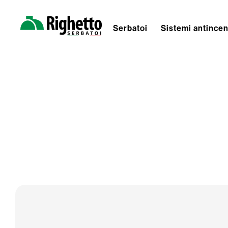
Serbatoi
Sistemi antince
Skip
Righetto
to
Serbatoi
content