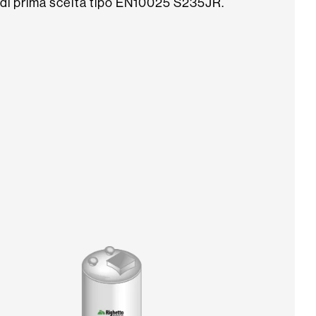
di prima scelta tipo EN10025 S235JR.