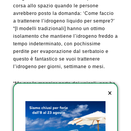
corsa allo spazio quando le persone
avrebbero posto la domanda: ‘Come faccio
a trattenere l’idrogeno liquido per sempre?’
“[I modelli tradizionali] hanno un ottimo
isolamento che mantiene l’idrogeno freddo a
tempo indeterminato, con pochissime
perdite per evaporazione dal serbatoio e
questo è fantastico se vuoi trattenere
l’idrogeno per giorni, settimane o mesi.
“Ma per la maggior parte dei veicoli, non ha
davvero senso cercare di mantenere
quell’idrogeno per sempre quando lo
utilizzerai e lo brucerai nella cella a
combustibile. Quindi abbiamo detto: “Non
progettiamo solo un serbatoio in cui
l’idrogeno evapora e lascia il serbatoio, ma