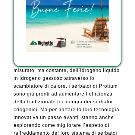
lascia il serbatoio alla velocità con cui la
tua cella a combustibile vuole usarlo”.
Secondo Shoemake, il consenso generale è
che ci sarà sempre un 0,5 percento – 1
percento di perdita di evaporazione nella
tecnologia dei serbatoi criogenici. Quindi,
implementando un tasso di evaporazione
misurato, ma costante, dell’idrogeno liquido
in idrogeno gassoso attraverso lo
scambiatore di calore, i serbatoi di Protium
sono già pronti ad aumentare l’efficienza
della tradizionale tecnologia dei serbatoi
criogenici. Ma per portare la loro tecnologia
innovativa un passo avanti, stanno anche
esplorando come migliorare l’aspetto di
raffreddamento del loro sistema di serbatoi