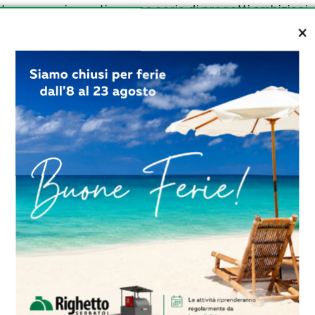
uturo, sono in cantiere una serie di progetti ambiziosi
 prelevare l’acqua dal lago del Pecorile, a una via d
locali. Inoltre, verranno potenziati i sistemi di teleco
e vi sarà un totale rinnovamento dei processi di potab
 notevole attività e di significative evoluzioni, tutte d
te godere di un sistema idrico all’altezza delle sue po
 è stato completato a gennaio 2023, segnando così un
tenibile dell’isola.
ERBATOI DA ESTERNO OMOLOGATI
ERBATOI INTERRATI DI RIGHETTO
ERBATOI TRASPORTABILI OMOLOG