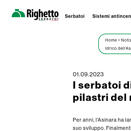
Serbatoi
Sistemi antince
Righetto
Serbatoi
Home
>
Noti
Idrico dell’A
Skip
01.09.2023
I serbatoi d
to
content
pilastri de
Per anni, l’Asinara ha la
suo sviluppo. Finalmente