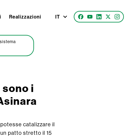
i
Realizzazioni
IT
o sistema
 sono i
’Asinara
e potesse catalizzare il
n patto stretto il 15