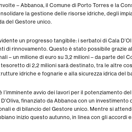
oinvolte – Abbanoa, il Comune di Porto Torres e la Con
olidare la gestione delle risorse idriche, degli impia
da del Gestore unico.
 evidente un progresso tangibile: i serbatoi di Cala D’
nti di rinnovamento. Questo è stato possibile grazie a
nali – un milione di euro su 3,2 milioni – da parte del
tesoretto di 2,2 milioni sarà destinato, tra le altre co
trutture idriche e fognarie e alla sicurezza idrica del b
 l’imminente avvio dei lavori per il potenziamento del
a D’Oliva, finanziato da Abbanoa con un investimento d
ali e di bilancio del Gestore unico. Mentre si attende i
bbiano inizio questo autunno, in linea con gli accordi e