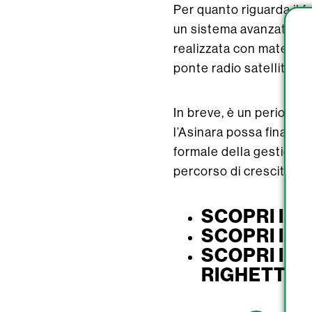
Per quanto riguarda il f
un sistema avanzato per
realizzata con materiali 
ponte radio satellitare 
In breve, è un periodo di
l’Asinara possa finalmen
formale della gestione
percorso di crescita sos
SCOPRI I S
SCOPRI I S
SCOPRI I S
RIGHETTO