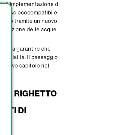
: dall’implementazione di
’accesso ecocompatibile
ntrollo tramite un nuovo
ilizzazione delle acque.
irette a garantire che
tenzialità. Il passaggio
 nuovo capitolo nel
 DI RIGHETTO
ATI DI