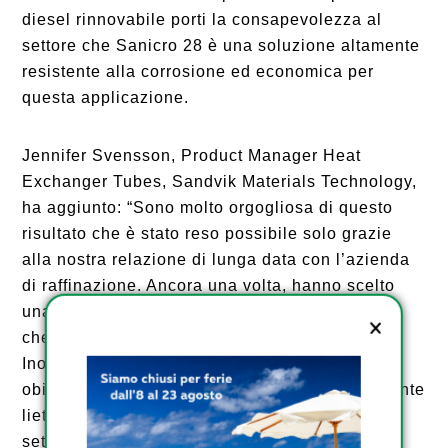
diesel rinnovabile porti la consapevolezza al
settore che Sanicro 28 è una soluzione altamente
resistente alla corrosione ed economica per
questa applicazione.
Jennifer Svensson, Product Manager Heat
Exchanger Tubes, Sandvik Materials Technology,
ha aggiunto: “Sono molto orgogliosa di questo
risultato che è stato reso possibile solo grazie
alla nostra relazione di lunga data con l’azienda
di raffinazione. Ancora una volta, hanno scelto
una soluzione Sandvik che offre le prestazioni
che cercano in questo impegnativo servizio.
Inoltre, poiché la sostenibilità è uno dei nostri
obiettivi chiave, siamo ovviamente immensamente
lieti di vedere i nostri materiali supportare il
settore delle energie rinnovabili”.