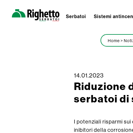
Serbatoi
Sistemi antince
Righetto
Serbatoi
Home
>
Noti
Skip
14.01.2023
Riduzione d
to
content
serbatoi di
I potenziali risparmi su
inibitori della corros