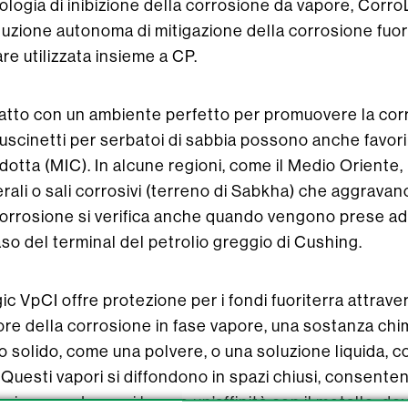
ologia di inibizione della corrosione da vapore, Corro
uzione autonoma di mitigazione della corrosione fuor
 utilizzata insieme a CP.
ntatto con un ambiente perfetto per promuovere la cor
I cuscinetti per serbatoi di sabbia possono anche favor
otta (MIC). In alcune regioni, come il Medio Oriente,
nerali o sali corrosivi (terreno di Sabkha) che aggravan
 corrosione si verifica anche quando vengono prese a
so del terminal del petrolio greggio di Cushing.
 VpCI offre protezione per i fondi fuoriterra attraver
tore della corrosione in fase vapore, una sostanza ch
o solido, come una polvere, o una soluzione liquida, c
 Questi vapori si diffondono in spazi chiusi, consente
raggiungere. I vapori hanno un’affinità con il metallo, 