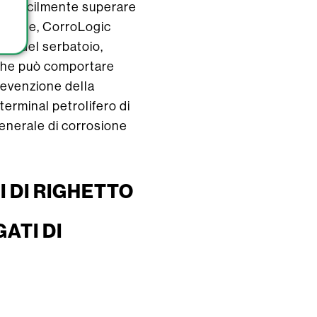
 può facilmente superare
. Infine, CorroLogic
ndo del serbatoio,
 che può comportare
revenzione della
terminal petrolifero di
enerale di corrosione
 DI RIGHETTO
ATI DI