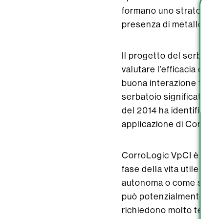
formano uno strato mole
presenza di metallo, ossi
Il progetto del serbato
valutare l’efficacia di 
buona interazione tra V
serbatoio significativam
del 2014 ha identificato
applicazione di CorroLo
CorroLogic VpCI è una t
fase della vita utile di
autonoma o come supple
può potenzialmente ridur
richiedono molto tempo