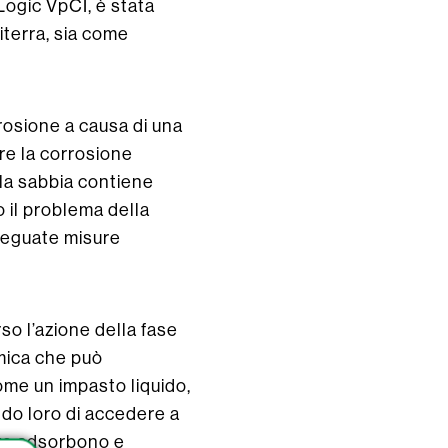
Logic VpCI, è stata
iterra, sia come
rosione a causa di una
ire la corrosione
 la sabbia contiene
o il problema della
deguate misure
so l’azione della fase
imica che può
ome un impasto liquido,
ndo loro di accedere a
dove adsorbono e