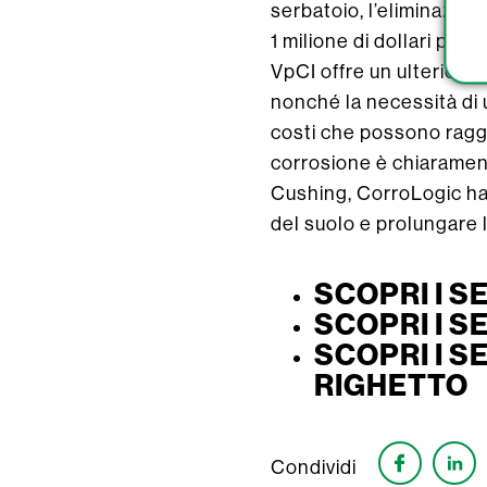
serbatoio, l’eliminazion
1 milione di dollari per
VpCI offre un ulteriore 
nonché la necessità di
costi che possono raggi
corrosione è chiaramente
Cushing, CorroLogic ha 
del suolo e prolungare la
SCOPRI I S
SCOPRI I S
SCOPRI I S
RIGHETTO
Condividi