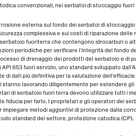
odica convenzionali, nei serbatoi di stoccaggio fuori 
rrosione esterna sul fondo dei serbatoi di stoccaggio 
icurezza complessiva e sui costi di riparazione delle r
l serbatoio fuoriterra che contengono idrocarburi o altr
ioni periodiche per verificare l’integrità del fondo d
ocesso di drenaggio dei prodotti del serbatoio e di pu
ni API 653 fuori servizio, uno standard sviluppato dal
te di dati più definitiva per la valutazione dell’efficaci
ri stanno lavorando diligentemente per estendere gli i
etari di serbatoio fuori terra devono utilizzare tutti i
e fiducia per farlo. I proprietari e gli operatori dei s
r impiegare metodi aggiuntivi di protezione dalla corr
metodo standard del settore, protezione catodica (CP).