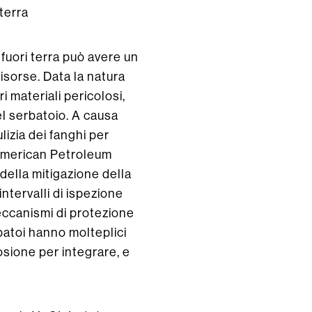
terra
fuori terra può avere un
isorse. Data la natura
i materiali pericolosi,
el serbatoio. A causa
lizia dei fanghi per
l’American Petroleum
a della mitigazione della
ntervalli di ispezione
 meccanismi di protezione
erbatoi hanno molteplici
osione per integrare, e