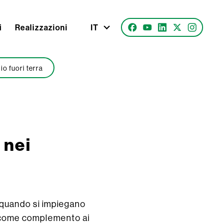
i
Realizzazioni
IT
o fuori terra
 nei
i quando si impiegano
o come complemento ai