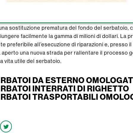
e dei fanghi di petrolio greggio per la sola ispezione
 serbatoi più grandi serbatoi di stoccaggio del greggio)
mezzo per evitare il pericolo di perdite e guasti del fo
 una sostituzione prematura del fondo del serbatoio,
ungere facilmente la gamma di milioni di dollari. La p
 preferibile all’esecuzione di riparazioni e, presso il 
aperto una nuova strada per rallentare il processo g
 vita utile del serbatoio.
ERBATOI DA ESTERNO OMOLOGATI
ERBATOI INTERRATI DI RIGHETTO
ERBATOI TRASPORTABILI OMOLOG