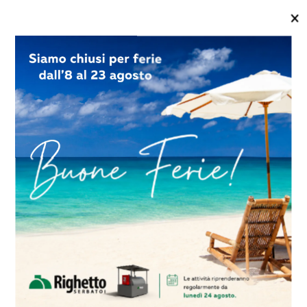
colare protettivo che inibisce la naturale reazione di
geno e un elettrolita o altri corrosivi.
io terminale di Cushing ha rappresentato un’eccellen
CorroLogic VpCI. Questo progetto ha anche fornito dati s
pCI e CP, con un risultato complessivo di corrosione 
ente inferiore. Un’ulteriore osservazione è che, poiché
 la possibilità di MIC, è ragionevole presumere che la 
gic VpCI abbiano avuto un ruolo nel mitigare questo
ecnologia relativamente non invasiva che può essere 
 un serbatoio per fornire protezione dalla corrosione 
mento alla CP. Se applicata correttamente, la tecn
re la frequenza delle riparazioni e persino delle ispez
 e sono costose (sebbene i costi varino a seconda de