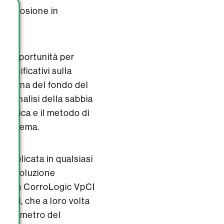
 corrosione in
te opportunità per
ignificativi sulla
esterna del fondo del
 l’analisi della sabbia
chimica e il metodo di
 problema.
applicata in qualsiasi
come soluzione
ologia CorroLogic VpCI
ioni, che a loro volta
l diametro del