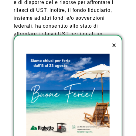
e di disporre delle risorse per affrontare i
rilasci di UST. Inoltre, il fondo fiduciario,
insieme ad altri fondi e/o sovvenzioni
federali, ha consentito allo stato di
affrontare i rilasci UST per i quali un
proprietario o un operatore non è in grado o
non vuole rimediare a un rilascio.
SCOPRI I SERBATOI DA
ESTERNO OMOLOGATI
DI RIGHETTO
SCOPRI I SERBATOI
INTERRATI DI RIGHETTO
SCOPRI I SERBATOI
TRASPORTABILI
OMOLOGATI DI
RIGHETTO