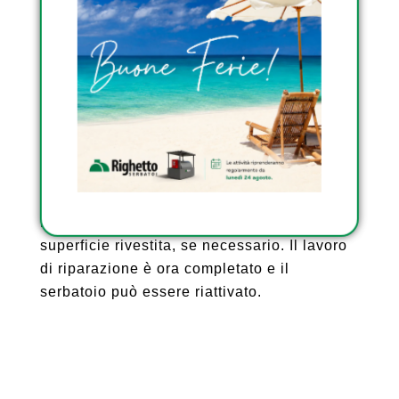
d’aria intrappolate. Dopo aver posato il
primo strato in fibra di vetro, applicare
immediatamente un altro rivestimento
generoso di resina epossidica e attivatore
per garantire che sia completamente
bagnato.
Lasciare polimerizzare l’area riparata per
almeno 5 ore. È possibile applicare un
rivestimento di vernice epossidica sulla
superficie rivestita, se necessario. Il lavoro
di riparazione è ora completato e il
serbatoio può essere riattivato.