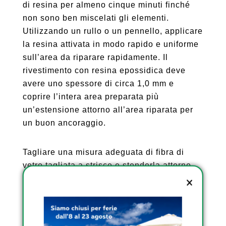
di resina per almeno cinque minuti finché
non sono ben miscelati gli elementi.
Utilizzando un rullo o un pennello, applicare
la resina attivata in modo rapido e uniforme
sull’area da riparare rapidamente. Il
rivestimento con resina epossidica deve
avere uno spessore di circa 1,0 mm e
coprire l’intera area preparata più
un’estensione attorno all’area riparata per
un buon ancoraggio.
Tagliare una misura adeguata di fibra di
vetro tagliata a strisce e stenderla attorno
all’area rivestita. Utilizzare un rullo per
avvolgere il composto tritato in fibra di vetro
e accertarsi che sia steso sulla superficie in
modo uniforme, rimuovendo eventuali bolle