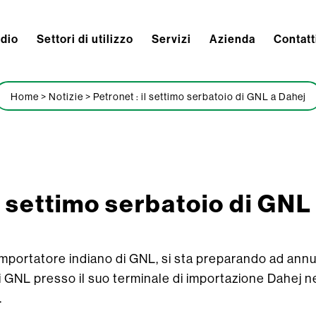
ndio
Settori di utilizzo
Servizi
Azienda
Contatt
Home
>
Notizie
>
Petronet : il settimo serbatoio di GNL a Dahej
il settimo serbatoio di GNL
 importatore indiano di GNL, si sta preparando ad ann
i GNL presso il suo terminale di importazione Dahej n
.