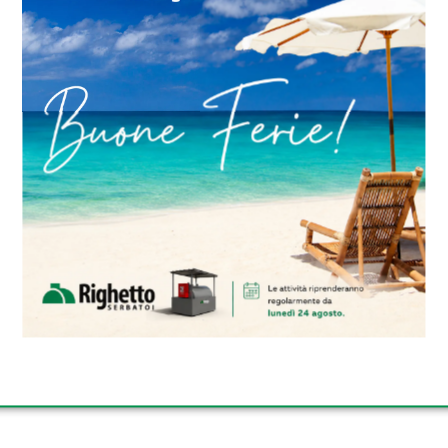
isponibilità di un altro serbatoio faciliterà la pianific
he opera attualmente ben al di sopra della capacità di 
ari a circa il 110% nell’ultimo anno, è evidenziato dal f
di tonnellate di GNL nell’anno fiscale 2017/18, con un
dente.