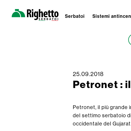
Serbatoi
Sistemi antince
Righetto
Serbatoi
25.09.2018
Skip
Petronet : 
to
content
Petronet, il più grande
del settimo serbatoio d
occidentale del Gujarat