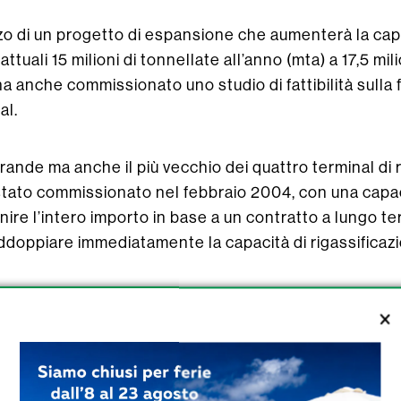
zo di un progetto di espansione che aumenterà la cap
ttuali 15 milioni di tonnellate all’anno (mta) a 17,5 mil
 anche commissionato uno studio di fattibilità sulla f
al.
grande ma anche il più vecchio dei quattro terminal di
 stato commissionato nel febbraio 2004, con una capacità
nire l’intero importo in base a un contratto a lungo te
doppiare immediatamente la capacità di rigassificazi
dei serbatoi di stoccaggio Dahej comprende quattro 
0 m3. Tutti i sei serbatoi sono stati costruiti da IHI e 
ncipali contendenti per vincere le offerte per la sett