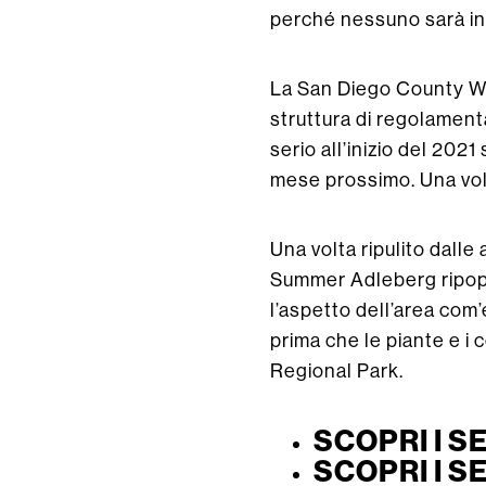
perché nessuno sarà in 
La San Diego County Wa
struttura di regolamenta
serio all’inizio del 202
mese prossimo. Una volt
Una volta ripulito dalle
Summer Adleberg ripopol
l’aspetto dell’area com
prima che le piante e i
Regional Park.
SCOPRI I S
SCOPRI I S