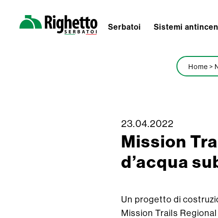
Serbatoi
Sistemi antince
Righetto
Serbatoi
Home
>
N
Skip
23.04.2022
Mission Tra
to
content
d’acqua s
Un progetto di costruzi
Mission Trails Regional