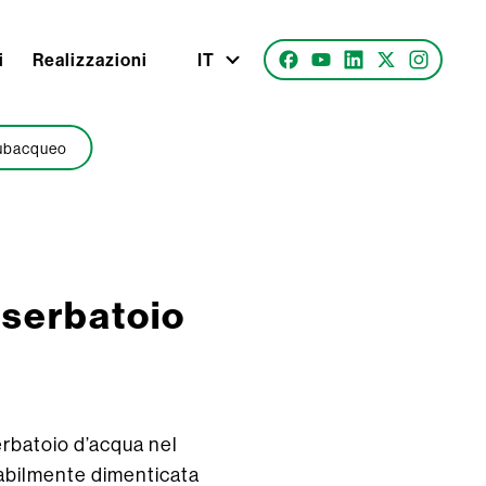
i
Realizzazioni
IT
subacqueo
o serbatoio
erbatoio d’acqua nel
babilmente dimenticata