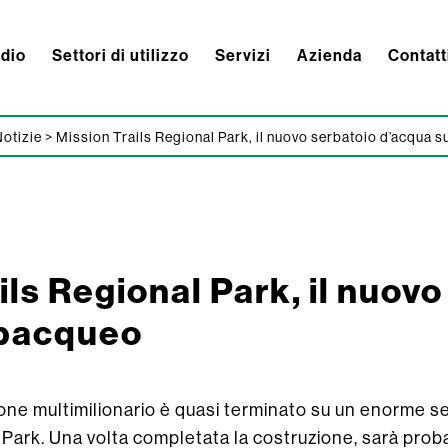
ndio
Settori di utilizzo
Servizi
Azienda
Contatt
otizie
>
Mission Trails Regional Park, il nuovo serbatoio d’acqua 
ils Regional Park, il nuov
ubacqueo
one multimilionario è quasi terminato su un enorme s
 Park. Una volta completata la costruzione, sarà pro