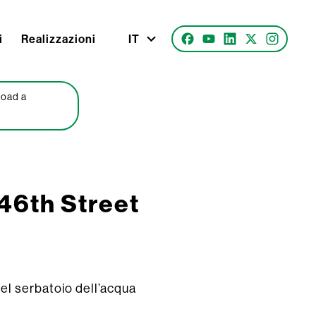
i
Realizzazioni
IT
Road a
146th Street
el serbatoio dell’acqua