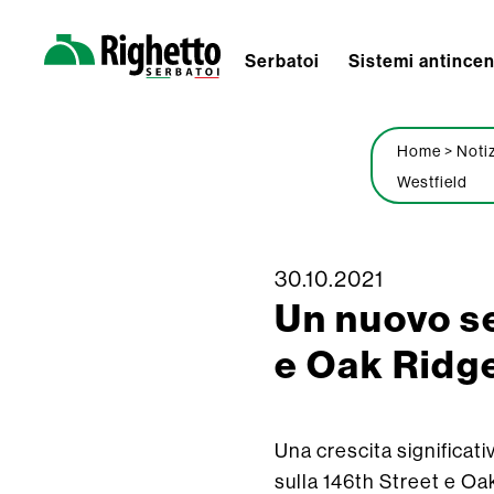
Serbatoi
Sistemi antince
Righetto
Serbatoi
Home
>
Noti
Westfield
30.10.2021
Skip
Un nuovo se
to
content
e Oak Ridg
Una crescita significat
sulla 146th Street e Oa