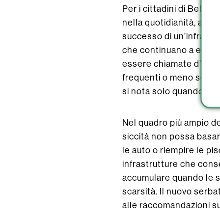
Per i cittadini di Belfo
nella quotidianità, anch
successo di un’infrastr
che continuano a eroga
essere chiamate d’urgen
frequenti o meno severe
si nota solo quando ma
Nel quadro più ampio de
siccità non possa basarsi
le auto o riempire le p
infrastrutture che conse
accumulare quando le s
scarsità. Il nuovo serba
alle raccomandazioni sul