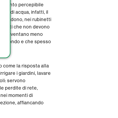
mbiamento percepibile
a di acqua, infatti, il
accadono, nei rubinetti
tobotti che non devono
a che diventano meno
sottofondo e che spesso
o come la risposta alla
rigare i giardini, lavare
oli: servono
e perdite di rete,
 nei momenti di
irezione, affiancando