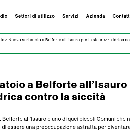
ndio
Settori di utilizzo
Servizi
Azienda
Contatt
zie
>
Nuovo serbatoio a Belforte all’Isauro per la sicurezza idrica co
toio a Belforte all’Isauro 
rica contro la siccità
a, Belforte all’Isauro è uno di quei piccoli Comuni che 
re di essere una preoccupazione astratta per diventa