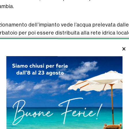
ambia.
unzionamento dell’impianto vede l’acqua prelevata dall
batoio per poi essere distribuita alla rete idrica local
a la fa la capacità di accumulo e la qualità dell’infrastr
iserva strategica che consente di affrontare con magg
manutenzioni programmate e situazioni impreviste.
lle dell’alta valle del Foglia sono spesso più esposte
ndate di calore e riduzione graduale delle portate sorg
 su piccoli serbatoi isolati e su reti poco interconnes
 di una sorgente o un picco di consumi per mettere in d
vere una capacità di accumulo più ampia e una rete megl
este oscillazioni, guadagnando tempo e flessibilità n