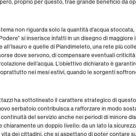
 però, proprio per questo, trae grande beneficio da o
stema non riguarda solo la quantità d’acqua stoccata,
 “Podere” si inserisce infatti in un disegno di maggiore
te all’Isauro e quelle di Piandimeleto, una rete più co
isorse dove servono, di compensare eventuali criticità l
ircolazione dell’acqua. L’obiettivo dichiarato è garanti
 soprattutto nei mesi estivi, quando le sorgenti soffr
azzi ha sottolineato il carattere strategico di questo
ovo serbatoio contribuisca a rafforzare in modo sostan
continuità del servizio anche nei periodi di minore dis
chiaramente un doppio livello: da un lato la sicurezza
la vita dei cittadini, che si aspettano di poter contare s