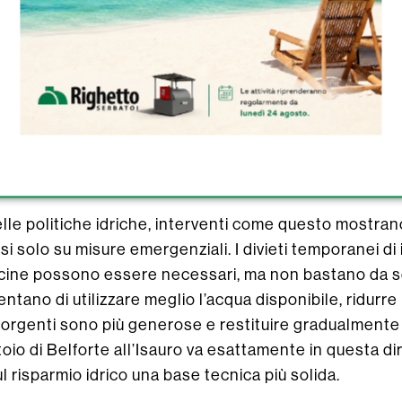
rte all’Isauro, il nuovo serbatoio può tradursi in un ca
e se non sempre immediatamente visibile: quando si parl
uttura si misura soprattutto nelle emergenze che non 
re anche durante l’ennesima estate torrida, nelle au
za, nelle ordinanze di limitazione all’uso dell’acqu
. È una forma di sicurezza silenziosa, che lavora in 
nca.
lle politiche idriche, interventi come questo mostran
 solo su misure emergenziali. I divieti temporanei di ir
iscine possono essere necessari, ma non bastano da s
ntano di utilizzare meglio l’acqua disponibile, ridurre l
orgenti sono più generose e restituire gradualmente
toio di Belforte all’Isauro va esattamente in questa d
 risparmio idrico una base tecnica più solida.