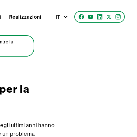
i
Realizzazioni
IT
ntro la
per la
negli ultimi anni hanno
re un problema