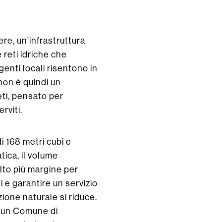
re, un’infrastruttura
 reti idriche che
rgenti locali risentono in
non è quindi un
eti, pensato per
rviti.
i 168 metri cubi e
tica, il volume
olto più margine per
 e garantire un servizio
zione naturale si riduce.
r un Comune di