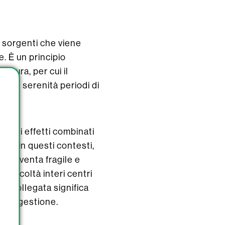
e sorgenti che viene
e. È un principio
uttura, per cui il
iore serenità periodi di
 agli effetti combinati
ive: in questi contesti,
se diventa fragile e
ifficoltà interi centri
io collegata significa
ella gestione.