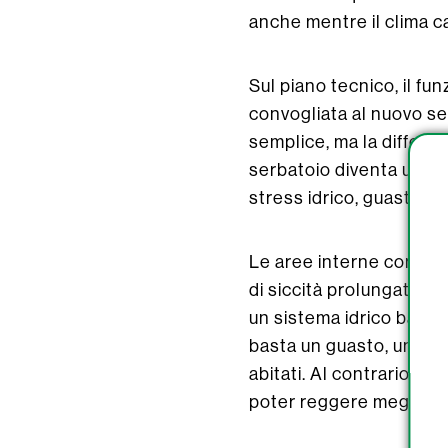
anche mentre il clima c
Sul piano tecnico, il f
convogliata al nuovo ser
semplice, ma la differenz
serbatoio diventa una r
stress idrico, guasti, 
Le aree interne come que
di siccità prolungate, o
un sistema idrico basato
basta un guasto, un calo
abitati. Al contrario, a
poter reggere meglio qu