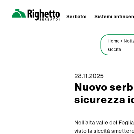
Serbatoi
Sistemi antince
Righetto
Serbatoi
Home
>
Noti
siccità
Skip
28.11.2025
Nuovo serba
to
content
sicurezza id
Nell’alta valle del Fogli
visto la siccità smette