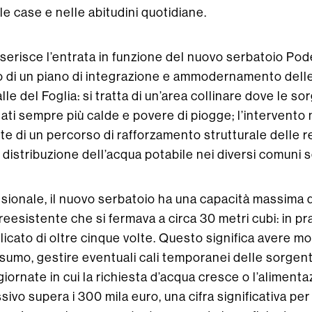
e case e nelle abitudini quotidiane.
serisce l’entrata in funzione del nuovo serbatoio Pode
to di un piano di integrazione e ammodernamento delle
alle del Foglia: si tratta di un’area collinare dove le so
ti sempre più calde e povere di piogge; l’intervento 
te di un percorso di rafforzamento strutturale delle r
 distribuzione dell’acqua potabile nei diversi comuni se
nsionale, il nuovo serbatoio ha una capacità massima d
eesistente che si fermava a circa 30 metri cubi: in pra
licato di oltre cinque volte. Questo significa avere m
nsumo, gestire eventuali cali temporanei delle sorgenti
giornate in cui la richiesta d’acqua cresce o l’alimenta
ivo supera i 300 mila euro, una cifra significativa pe