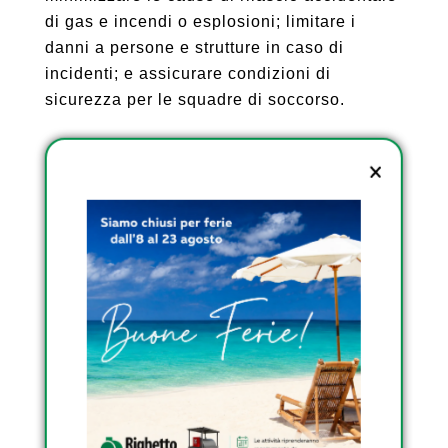
di gas e incendi o esplosioni; limitare i
danni a persone e strutture in caso di
incidenti; e assicurare condizioni di
sicurezza per le squadre di soccorso.
La Regola tecnica richiede il rispetto di
norme comunitarie per l’installazione e l’uso
di attrezzature a pressione, e sottolinea
l’importanza di ridurre al minimo il rischio di
rilasci accidentali di idrogeno. Richiede
inoltre che l’installatore verifichi l’idoneità
dell’impianto per il suo uso previsto e
informi l’utente degli obblighi e divieti
specifici per garantire un funzionamento
sicuro.