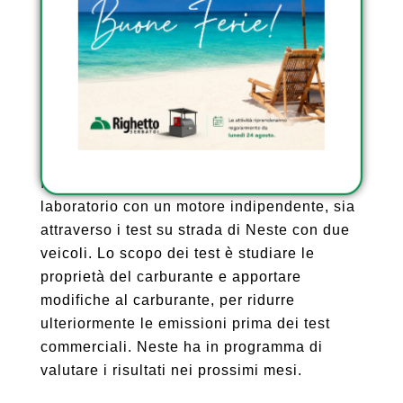
combinazione dei nostri prodotti e della
benzina rinnovabile di Neste consentirà ai
proprietari di veicoli di ridurre le emissioni
di gas serra fino al 65%”, ha affermato
Michael Fleiss, CEO di Powertrain
Engineering Sweden.
Il test avviene sia in un ambiente di
laboratorio con un motore indipendente, sia
attraverso i test su strada di Neste con due
veicoli. Lo scopo dei test è studiare le
proprietà del carburante e apportare
modifiche al carburante, per ridurre
ulteriormente le emissioni prima dei test
commerciali. Neste ha in programma di
valutare i risultati nei prossimi mesi.