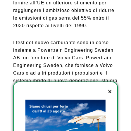
fornire all’UE un ulteriore strumento per
raggiungere l’ambizioso obiettivo di ridurre
le emissioni di gas serra del 55% entro il
2030 rispetto ai livelli del 1990.
I test del nuovo carburante sono in corso
insieme a Powertrain Engineering Sweden
AB, un fornitore di Volvo Cars. Powertrain
Engineering Sweden, che fornisce a Volvo
Cars e ad altri produttori i propulsori e il
sistema ibrido di nuova generazione, sta ora
valutando la benzina rinnovabile di Neste.
“Stiamo seguendo con grande interesse lo
sviluppo di combustibili rinnovabili, come la
benzina rinnovabile di Neste, e crediamo
che abbia un grande potenziale. La