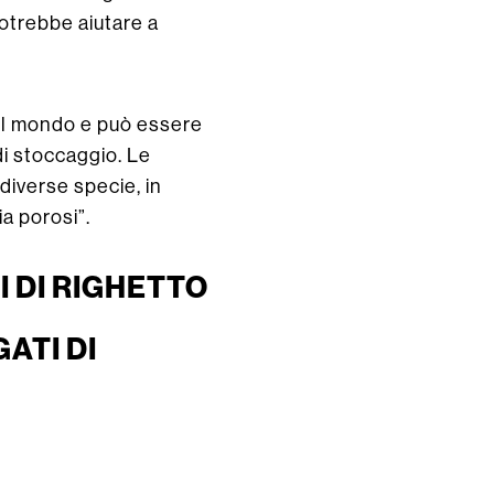
otrebbe aiutare a
o il mondo e può essere
di stoccaggio. Le
 diverse specie, in
a porosi”.
 DI RIGHETTO
ATI DI