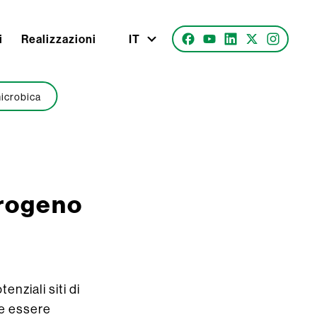
i
Realizzazioni
IT
microbica
drogeno
enziali siti di
be essere