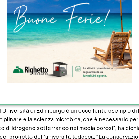
on condizioni ambientali favorevoli è stimato che cost
tuale dell’idrogeno immagazzinato (<0,01-3,2%).
a che lo stoccaggio geologico di idrogeno ad alte te
di effetti microbici avversi. Indica inoltre che non ci
geno nei media porosi rispetto al consumo microbico 
i con condizioni di crescita favorevoli”, ha aggiunto 
ltati hanno bisogno di conferma da parte di esperiment
 microbico a elevate pressioni di idrogeno”.
’Università di Edimburgo è un eccellente esempio di la
sciplinare e la scienza microbica, che è necessario per
to di idrogeno sotterraneo nei media porosi”, ha dichi
e del progetto dell’università tedesca. “La conservazi