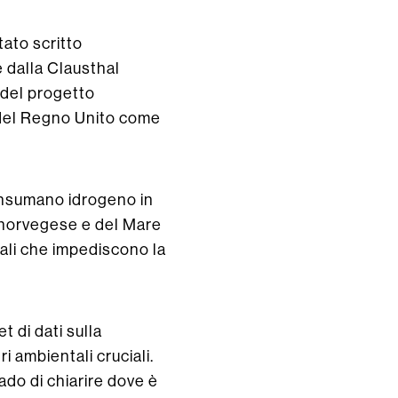
ato scritto
e dalla Clausthal
 del progetto
e del Regno Unito come
consumano idrogeno in
e norvegese e del Mare
tali che impediscono la
 di dati sulla
i ambientali cruciali.
grado di chiarire dove è