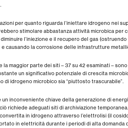
.
zioni per quanto riguarda l’iniettare idrogeno nei sup
rebbero stimolare abbastanza attività microbica per
, diminuire l’iniezione e il recupero del gas (ostruendo 
e causando la corrosione delle infrastrutture metalli
 la maggior parte dei siti – 37 su 42 esaminati – sono a
stante un significativo potenziale di crescita microbica
o di idrogeno microbico sia “piuttosto trascurabile”.
e un inconveniente chiave della generazione di energia
 ciò richiede adeguati siti di archiviazione temporanea
onvertita in idrogeno attraverso l’elettrolisi (il cosi
rtato in elettricità durante i periodi di alta domanda d