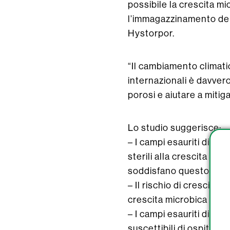
possibile la crescita mi
l’immagazzinamento dell
Hystorpor.
“Il cambiamento climati
internazionali è davver
porosi e aiutare a mitig
Lo studio suggerisce:
– I campi esauriti di p
sterili alla crescita mic
soddisfano questo crite
– Il rischio di crescita 
crescita microbica non 
– I campi esauriti di p
suscettibili di ospitare