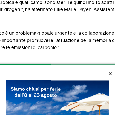
crobica e quali campi sono sterili e quindi molto adatti
’idrogen “, ha affermato Eike Marie Dayen, Assistente
co è un problema globale urgente e la collaborazione 
o importante promuovere l’attuazione della memoria d
are le emissioni di carbonio.”
etrolio e gas con temperature superiori a 122°C posso
robica. Cinque su 42 campi gas e petroliferi esauriti se
rio.
microbica è ridotto a salinità estreme, ma un limite di sa
è ancora stato definito.
etrolio e gas con bassa salinità, bassa temperatura e 
 una sostanziale crescita microbica. Il consumo di idr