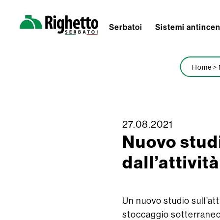
Serbatoi
Sistemi antince
Righetto
Serbatoi
Home
>
27.08.2021
Skip
Nuovo studi
to
content
dall’attivit
Un nuovo studio sull’atti
stoccaggio sotterraneo,