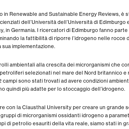
to in Renewable and Sustainable Energy Reviews, è st
ienziati dell’Università dell’Università di Edimburgo 
y, in Germania. I ricercatori di Edimburgo fanno parte
inando la fattibilità di riporre l’idrogeno nelle rocc
a sua implementazione.
trolli ambientali alla crescita dei microrganismi che 
petroliferi selezionati nel mare del Nord britannico 
2 campi sono stati trovati ad avere condizioni ambien
no quindi più adatte per lo stoccaggio dell’idrogeno.
re con la Clausthal University per creare un grande set
i gruppi di microrganismi ossidanti idrogeno a parametr
mpi di petrolio esauriti della vita reale, siamo stati in 