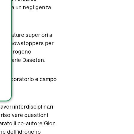
ituisca un negligenza
mperature superiori a
 sono showstoppers per
dell’idrogeno
Eike Marie Daseten.
i di laboratorio e campo
vori interdisciplinari
 risolvere questioni
arato il co-autore Gion
one dell’idrogeno