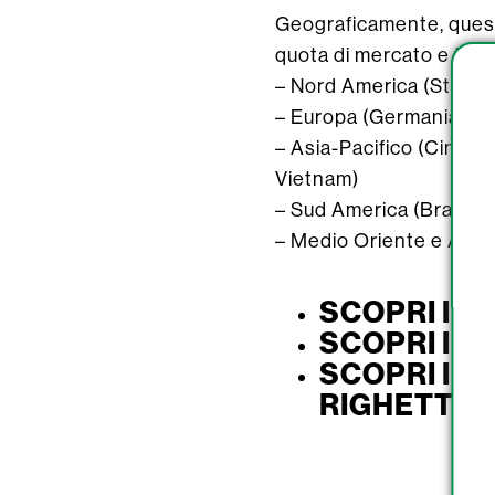
Geograficamente, questo
quota di mercato e tass
– Nord America (Stati U
– Europa (Germania, Regn
– Asia-Pacifico (Cina, G
Vietnam)
– Sud America (Brasile,
– Medio Oriente e Africa
SCOPRI I S
SCOPRI I S
SCOPRI I S
RIGHETTO