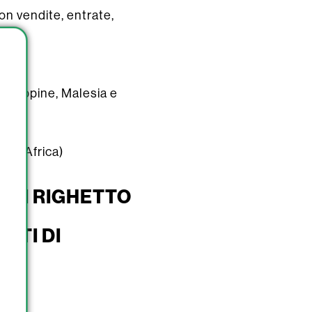
n vendite, entrate,
 Filippine, Malesia e
 Sud Africa)
 DI RIGHETTO
ATI DI