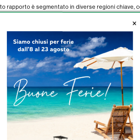
 rapporto è segmentato in diverse regioni chiave, co
o di crescita.coprendo:
niti, Canada e Messico)
o Unito, Francia, Italia, Russia e Turchia ecc.)
iappone, Corea, India, Australia, Indonesia, Thailandia,
 Argentina, Colombia, ecc.)
 (Arabia Saudita, Emirati Arabi Uniti, Egitto, Nigeria e
ERBATOI DA ESTERNO OMOLOGATI
ERBATOI INTERRATI DI RIGHETTO
ERBATOI TRASPORTABILI OMOLOG