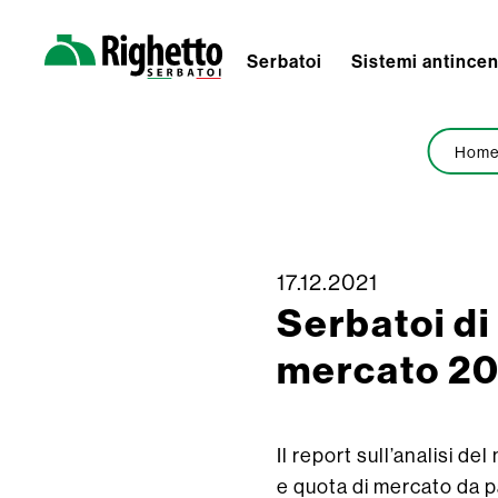
Serbatoi
Sistemi antince
Righetto
Serbatoi
Hom
Skip
17.12.2021
Serbatoi di
to
content
mercato 2
Il report sull’analisi d
e quota di mercato da pa