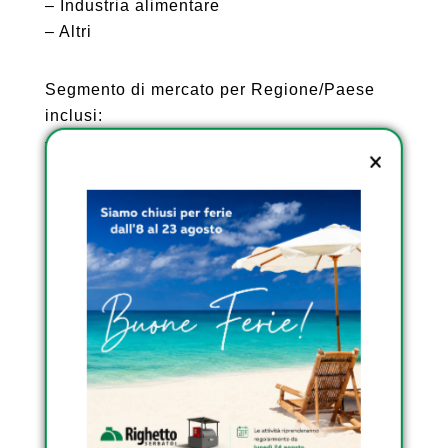
– Industria alimentare
– Altri
Segmento di mercato per Regione/Paese
inclusi:
– Nord America (Stati Uniti, Canada e
Messico)
– Europa (Germania, Regno Unito, Francia,
Italia, Russia e Spagna ecc.)
– Asia-Pacifico (Cina, Giappone, Corea,
India, Australia e Sud-est asiatico ecc.)
– Sud America Brasile, Argentina, Colombia
e Cile ecc.)
– Medio Oriente e Africa (Sudafrica, Egitto,
Nigeria e Arabia Saudita ecc.)
Il report, quindi, risponde alle seguenti