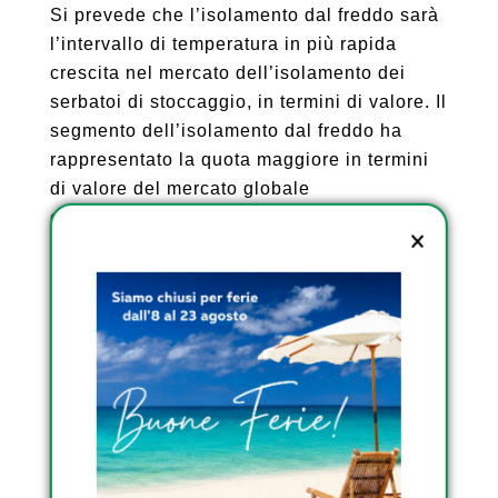
Si prevede che l’isolamento dal freddo sarà
l’intervallo di temperatura in più rapida
crescita nel mercato dell’isolamento dei
serbatoi di stoccaggio, in termini di valore. Il
segmento dell’isolamento dal freddo ha
rappresentato la quota maggiore in termini
di valore del mercato globale
dell’isolamento dei serbatoi di stoccaggio
nel 2021. Si prevede che sarà il segmento
in più rapida crescita durante il periodo di
previsione. La crescita delle dimensioni del
mercato dell’isolamento dal freddo è
attribuita all’aumento della domanda da
parte delle industrie di uso finale come
petrolio e gas.
Si prevede che l’Asia Pacifico sarà il