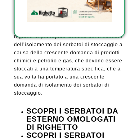
mercato in più rapida crescita per
l’isolamento dei serbatoi di stoccaggio
durante il periodo di previsione, in termini di
valore e volume. L’Asia Pacifico è la
regione in più rapida crescita per il mercato
dell’isolamento dei serbatoi di stoccaggio a
causa della crescente domanda di prodotti
chimici e petrolio e gas, che devono essere
stoccati a una temperatura specifica, che a
sua volta ha portato a una crescente
domanda di isolamento dei serbatoi di
stoccaggio.
SCOPRI I SERBATOI DA
ESTERNO OMOLOGATI
DI RIGHETTO
SCOPRI I SERBATOI