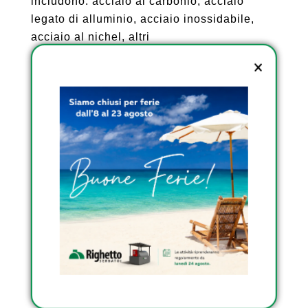
includono: acciaio al carbonio, acciaio
legato di alluminio, acciaio inossidabile,
acciaio al nichel, altri
I tipi di applicazione trattati nel rapporto
includono: Serbatoio di stoccaggio a bassa
temperatura: petrolio e gas, chimica, altri
La versione globale di questo rapporto con
una classificazione geografica come: Nord
America (Stati Uniti, Canada e Messico),
Europa (Germania, Francia, Regno Unito,
Russia e Italia), Asia-Pacifico (Cina,
Giappone, Corea, India, Sud-est asiatico e
Australia), Sud America (Brasile, Argentina),
Medio Oriente e Africa (Arabia Saudita,
Emirati Arabi Uniti, Egitto e Sud Africa).