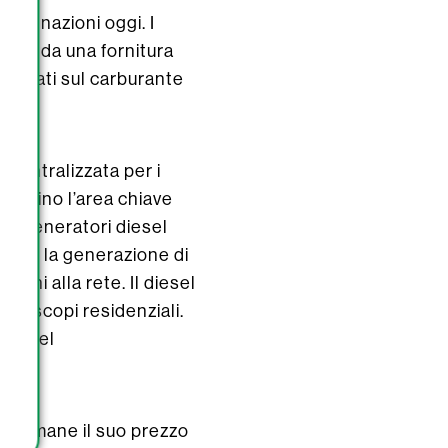
 di nazioni oggi. I
ente da una fornitura
 basati sul carburante
ecentralizzata per i
iventino l’area chiave
. I generatori diesel
, dove la generazione di
oni alla rete. Il diesel
tri scopi residenziali.
nte del
el rimane il suo prezzo