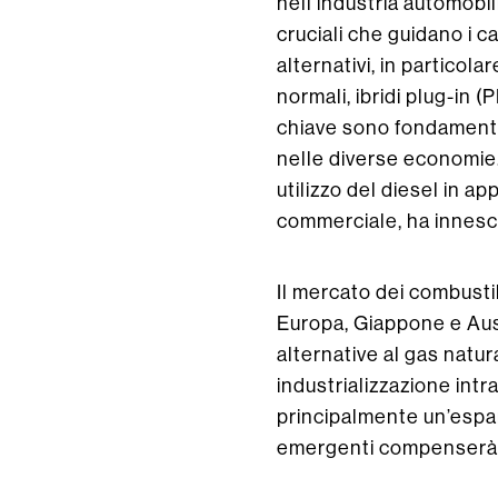
nell’industria automobil
cruciali che guidano i c
alternativi, in particola
normali, ibridi plug-in (
chiave sono fondamental
nelle diverse economie.
utilizzo del diesel in a
commerciale, ha innesca
Il mercato dei combustib
Europa, Giappone e Aust
alternative al gas natur
industrializzazione intr
principalmente un’espa
emergenti compenserà i