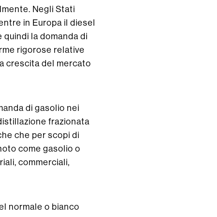
lmente. Negli Stati
ntre in Europa il diesel
 e quindi la domanda di
orme rigorose relative
la crescita del mercato
manda di gasolio nei
distillazione frazionata
iche che per scopi di
 noto come gasolio o
iali, commerciali,
esel normale o bianco