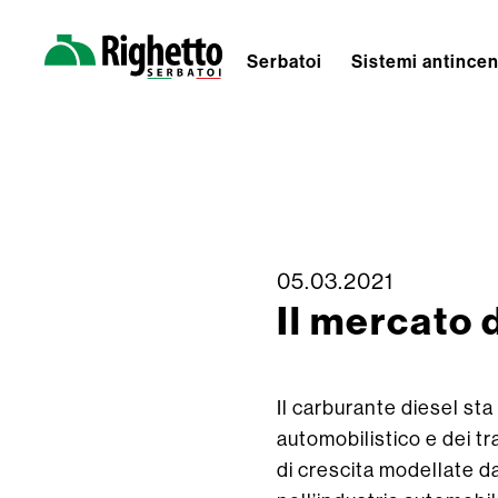
Serbatoi
Sistemi antince
Righetto
Serbatoi
05.03.2021
Skip
Il mercato d
to
content
Il carburante diesel sta
automobilistico e dei t
di crescita modellate da