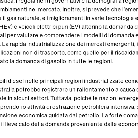
istica, i regolamenti governativi e la demografia region
ambiamenti nel mercato. Inoltre, si prevede che l’emer
re il gas naturale, e i miglioramenti in varie tecnologie 
PHEV) e veicoli elettrici puri (EV) alterino la domanda d
i per valutare e comprendere i modelli di domanda e 
 La rapida industrializzazione dei mercati emergenti,
pplicazioni non di trasporto, come quelle per il riscald
to la domanda di gasolio in tutte le regioni.
ili diesel nelle principali regioni industrializzate com
ralia potrebbe registrare un rallentamento a causa d
ale in alcuni settori. Tuttavia, poiché le nazioni emerg
aprendono attività di estrazione petrolifera intensiva
nsione economica guidata dal petrolio. La forte doma
l lieve calo della domanda proveniente dalle econom