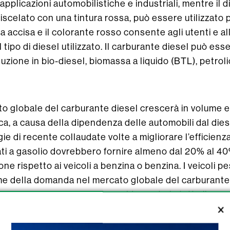
 applicazioni automobilistiche e industriali, mentre il 
miscelato con una tintura rossa, può essere utilizzato p
 accisa e il colorante rosso consente agli utenti e all
il tipo di diesel utilizzato. Il carburante diesel può e
uzione in bio-diesel, biomassa a liquido (BTL), petroli
to globale del carburante diesel crescerà in volume 
ica, a causa della dipendenza delle automobili dal die
e di recente collaudate volte a migliorare l’efficienz
ntati a gasolio dovrebbero fornire almeno dal 20% al 40%
ne rispetto ai veicoli a benzina o benzina. I veicoli p
e della domanda nel mercato globale del carburante 
ommerciali sta migliorando rapidamente in tutto il mon
ppo dell’Asia Pacifico e dell’America Latina.