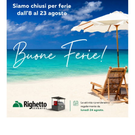
bile e bassa è un problema che affligge un gran numero
nergia le cui operazioni quotidiane dipendono fortem
 stanno optando per sistemi di backup di alimentazione
alimentazione della rete vacilli.
sel sono la forma preferita di generazione di backup d
tà di grandi dimensioni o industriali. È probabile che d
ercato globale del carburante diesel nei prossimi anni
 per fornire energia intermittente alle famiglie rurali
è possibile e non è possibile realizzare nuove connessi
ito di utilizzo nel riscaldamento degli ambienti e in al
tilizzano costantemente il gasolio come parte integra
oprio fabbisogno energetico nazionale.
i che agiscono sul mercato globale del carburante dies