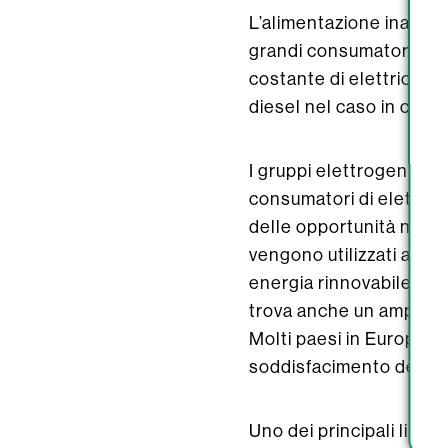
L’alimentazione inaffida
grandi consumatori di e
costante di elettricità
diesel nel caso in cui l’
I gruppi elettrogeni die
consumatori di elettrici
delle opportunità nel m
vengono utilizzati anche
energia rinnovabile non 
trova anche un ampio amb
Molti paesi in Europa u
soddisfacimento del pr
Uno dei principali limit