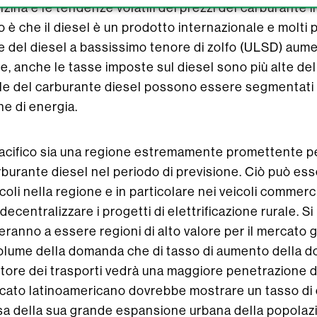
enzina e le tendenze volatili dei prezzi del carburante 
o è che il diesel è un prodotto internazionale e molti
he del diesel a bassissimo tenore di zolfo (ULSD) aum
re, anche le tasse imposte sul diesel sono più alte dell
ale del carburante diesel possono essere segmentati i
e di energia.
Pacifico sia una regione estremamente promettente per
burante diesel nel periodo di previsione. Ciò può esse
coli nella regione e in particolare nei veicoli commerci
ecentralizzare i progetti di elettrificazione rurale. S
eranno a essere regioni di alto valore per il mercato 
i volume della domanda che di tasso di aumento della d
ettore dei trasporti vedrà una maggiore penetrazione 
cato latinoamericano dovrebbe mostrare un tasso di 
usa della sua grande espansione urbana della popolazi