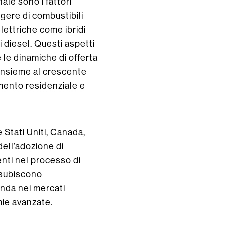
ale sono i fattori
gere di combustibili
elettriche come ibridi
i diesel. Questi aspetti
le dinamiche di offerta
 insieme al crescente
amento residenziale e
e Stati Uniti, Canada,
ell’adozione di
enti nel processo di
, subiscono
nda nei mercati
ie avanzate.