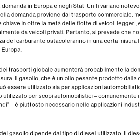
a domanda in Europa e negli Stati Uniti variano notevo
 della domanda proviene dal trasporto commerciale, me
 chiave in oltre la metà delle flotte di veicoli leggeri,
lmente da veicoli privati. Pertanto, si prevede che n
enza del carburante ostacoleranno in una certa misura 
n Europa.
 dei trasporti globale aumenterà probabilmente la do
isura. Il gasolio, che è un olio pesante prodotto dalla 
può essere utilizzato sia per applicazioni automobilist
io utilizzato per scopi automobilistici – comunemente
di” – è piuttosto necessario nelle applicazioni industr
el gasolio dipende dal tipo di diesel utilizzato. Il di