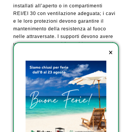
installati all’aperto o in compartimenti
REI/EI 30 con ventilazione adeguata; i cavi
e le loro protezioni devono garantire il
mantenimento della resistenza al fuoco
nelle attraversate. I supporti devono avere
un comportamento al fuoco idoneo secondo
le norme (es. UNI EN 13501‑1/‑5),
soprattutto per edifici di altezza superiore a
12 m, dove la facciata deve rispettare
ulteriori requisiti antincendio.
L’installazione di un impianto fotovoltaico in
strutture soggette è considerata una
modifica rilevante alle condizioni
antincendio preesistenti, pertanto soggetta
agli obblighi di comunicazione o
approvazione (SCIA o istanza formale) a