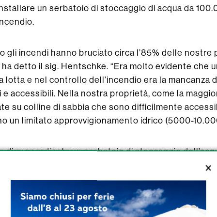
 installare un serbatoio di stoccaggio di acqua da 100.0
incendio.
o gli incendi hanno bruciato circa l’85% delle nostre 
”, ha detto il sig. Hentschke. “Era molto evidente che u
a lotta e nel controllo dell’incendio era la mancanza di 
e accessibili. Nella nostra proprietà, come la maggior
e su colline di sabbia che sono difficilmente accessibi
 un limitato approvvigionamento idrico (5000-10.000 l
 di aver ordinato un serbatoio di stoccaggio dell’acqu
tilizzato come deposito permanente di acqua antincendi
endio volontarie.
io di 100.000 litri fornirà circa 1,5 ore di approvvigi