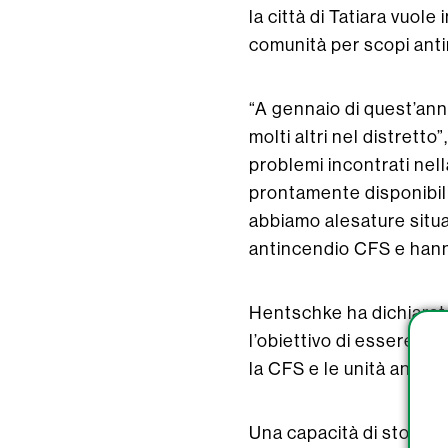
la città di Tatiara vuole
comunità per scopi ant
“A gennaio di quest’ann
molti altri nel distretto
problemi incontrati nell
prontamente disponibili 
abbiamo alesature situat
antincendio CFS e hanno
Hentschke ha dichiarato
l’obiettivo di essere u
la CFS e le unità antinc
Una capacità di stoccagg