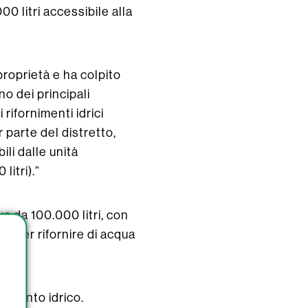
00 litri accessibile alla
proprietà e ha colpito
no dei principali
rifornimenti idrici
 parte del distretto,
li dalle unità
itri).”
a da 100.000 litri, con
o per rifornire di acqua
onamento idrico.