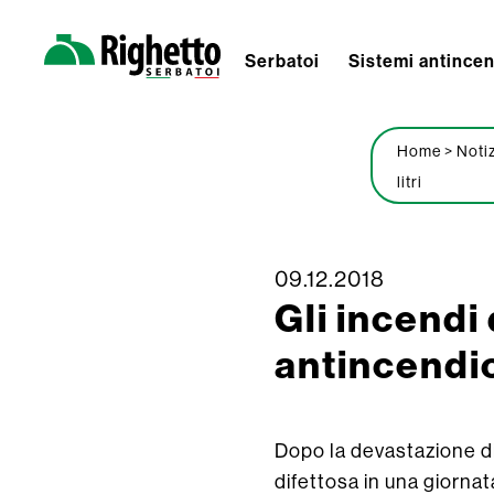
Serbatoi
Sistemi antince
Righetto
Serbatoi
Home
>
Noti
litri
09.12.2018
Skip
Gli incendi
to
content
antincendio
Dopo la devastazione di
difettosa in una giornat