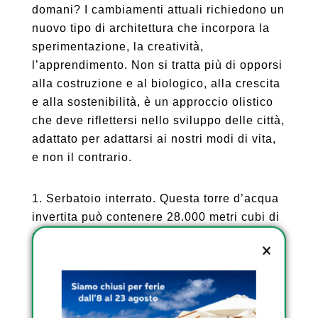
domani? I cambiamenti attuali richiedono un
nuovo tipo di architettura che incorpora la
sperimentazione, la creatività,
l’apprendimento. Non si tratta più di opporsi
alla costruzione e al biologico, alla crescita
e alla sostenibilità, è un approccio olistico
che deve riflettersi nello sviluppo delle città,
adattato per adattarsi ai nostri modi di vita,
e non il contrario.
1. Serbatoio interrato. Questa torre d’acqua
invertita può contenere 28.000 metri cubi di
acqua piovana, l’equivalente di 10 piscine
olimpioniche. E senza il rischio di
traboccare, la quantità di acqua è sempre
controllata. Come soluzione sostenibile, può
aiutare a prevenire le inondazioni in città.