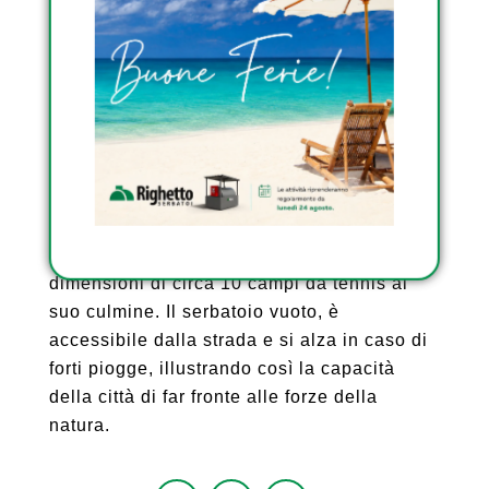
2. Parcheggio pop-up. Può contenere fino a
300 auto su 5 piani. Emerge da terra mentre
l’acqua riempie il serbatoio, sotto l’effetto
della spinta idrostatica. Qualunque sia il
suo livello, rimane stabile e accessibile.
3. Spazio verde. Con un ingombro di 2.830
metri quadrati, l’edificio offre un parco delle
dimensioni di circa 10 campi da tennis al
suo culmine. Il serbatoio vuoto, è
accessibile dalla strada e si alza in caso di
forti piogge, illustrando così la capacità
della città di far fronte alle forze della
natura.