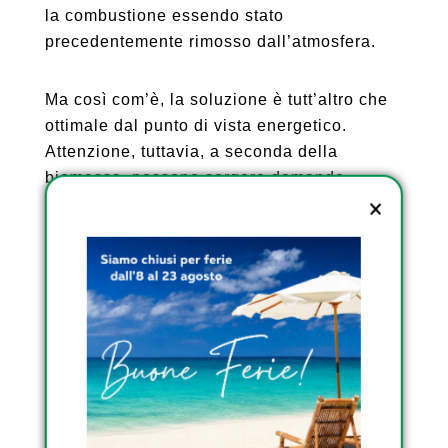
la combustione essendo stato
precedentemente rimosso dall’atmosfera.
Ma così com’è, la soluzione è tutt’altro che
ottimale dal punto di vista energetico.
Attenzione, tuttavia, a seconda della
biomassa, possono sorgere domande
sull’uso del suolo. Inoltre, l’uso del carbonio
proveniente dalla cattura e dallo stoccaggio
degli effluenti industriali per svilupparlo
(CCUS) nel cherosene potrebbe portare
adaumentare ulteriormente i tassi di
carbonio presente nell’atmosfera, e quindi
riscaldare la Terra.
Quindi, prodotto da biomassa gassificata
per sottoporlo a un processo Fischer-