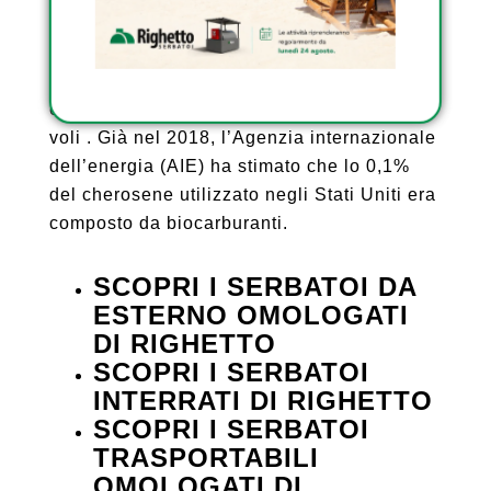
Tropsch, ma anche da oli vegetali o
zuccheri e residui, il cherosene sintetico
verrebbe incorporato direttamente nei motori
esistenti per ridurre il costo del carbonio dei
voli . Già nel 2018, l’Agenzia internazionale
dell’energia (AIE) ha stimato che lo 0,1%
del cherosene utilizzato negli Stati Uniti era
composto da biocarburanti.
SCOPRI I SERBATOI DA
ESTERNO OMOLOGATI
DI RIGHETTO
SCOPRI I SERBATOI
INTERRATI DI RIGHETTO
SCOPRI I SERBATOI
TRASPORTABILI
OMOLOGATI DI