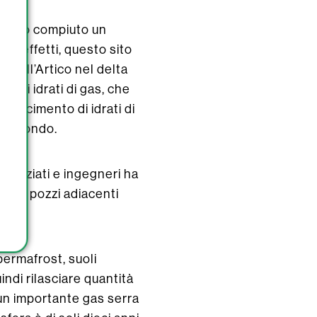
è stato compiuto un
 In effetti, questo sito
e dall’Artico nel delta
egli idrati di gas, che
l giacimento di idrati di
s al mondo.
cienziati e ingegneri ha
 due pozzi adiacenti
permafrost, suoli
i rilasciare quantità
 un importante gas serra