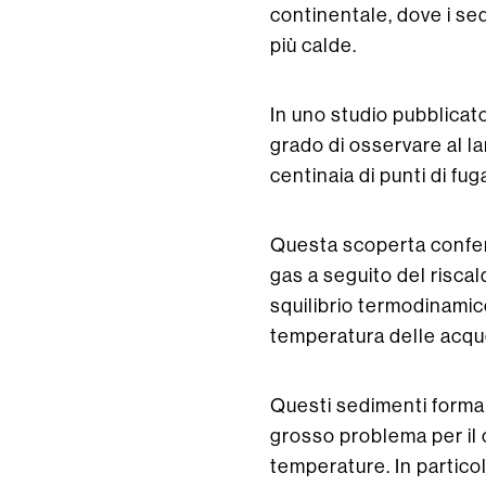
continentale, dove i se
più calde.
In uno studio pubblicato
grado di osservare al l
centinaia di punti di fu
Questa scoperta conferma
gas a seguito del risca
squilibrio termodinamico 
temperatura delle acque
Questi sedimenti forman
grosso problema per il c
temperature. In partico