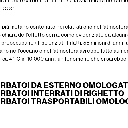
l’anidride carbonica, anche se la sua durata nell’atmos
di CO2.
e più metano contenuto nei clatrati che nell’atmosfera
hiara dell’effetto serra, come evidenziato da alcuni e
reoccupano gli scienziati. Infatti, 55 milioni di anni fa
ano nell’oceano e nell’atmosfera avrebbe fatto aume
irca 4 ° C in 10 000 anni, un fenomeno che si sarebbe
ERBATOI DA ESTERNO OMOLOGATI
ERBATOI INTERRATI DI RIGHETTO
ERBATOI TRASPORTABILI OMOLOG