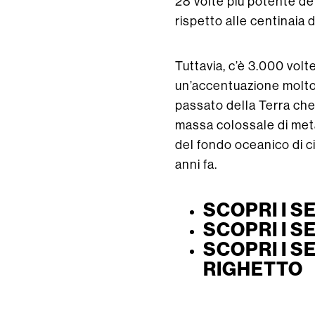
28 volte più potente del
rispetto alle centinaia 
Tuttavia, c’è 3.000 volt
un’accentuazione molto c
passato della Terra che p
massa colossale di met
del fondo oceanico di c
anni fa.
SCOPRI I S
SCOPRI I S
SCOPRI I S
RIGHETTO