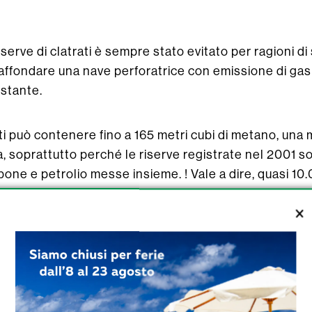
serve di clatrati è sempre stato evitato per ragioni di
i affondare una nave perforatrice con emissione di gas
ostante.
ti può contenere fino a 165 metri cubi di metano, una 
ca, soprattutto perché le riserve registrate nel 2001 so
rbone e petrolio messe insieme. ! Vale a dire, quasi 10.
ourtier, direttrice scientifica del French Petroleum I
 è terribile sulla quantità di riserve di idrati di gas”. 
ati o fortemente sospettati lungo i margini sottomarin
o del Messico, i clatrati affiorano persino e coprono i 