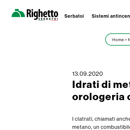
Serbatoi
Sistemi antince
Righetto
Serbatoi
Home
>
N
Skip
13.09.2020
Idrati di m
to
content
orologeria 
I clatrati, chiamati anc
metano, un combustibil