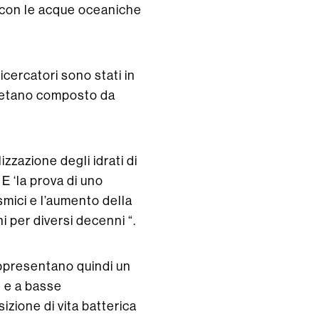
o con le acque oceaniche
icercatori sono stati in
 metano composto da
zzazione degli idrati di
E ‘la prova di uno
ismici e l’aumento della
 per diversi decenni “.
appresentano quindi un
e e a basse
zione di vita batterica