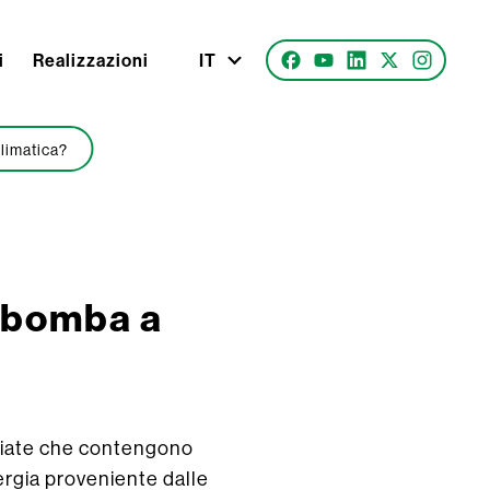
i
Realizzazioni
IT
climatica?
o bomba a
acciate che contengono
rgia proveniente dalle