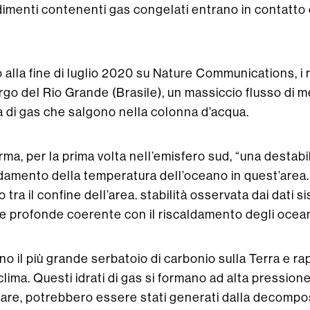
dimenti contenenti gas congelati entrano in contatt
 alla fine di luglio 2020 su Nature Communications, i r
argo del Rio Grande (Brasile), un massiccio flusso di
ga di gas che salgono nella colonna d’acqua.
, per la prima volta nell’emisfero sud, “una destabili
ldamento della temperatura dell’oceano in quest’area. 
tra il confine dell’area. stabilità osservata dai dati s
 profonde coerente con il riscaldamento degli oceani
o il più grande serbatoio di carbonio sulla Terra e r
lima. Questi idrati di gas si formano ad alta pression
lare, potrebbero essere stati generati dalla decomposi