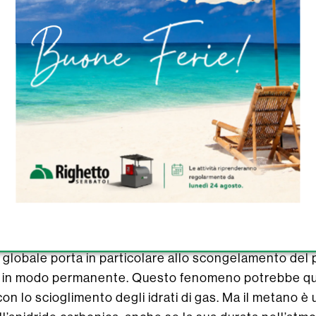
i è sia pericolosa che costosa, ma per la prima volta 
ologico nel sito di Mallik nell’estremo nord del Canada.
 è stato creato per lo studio degli idrati di gas natural
a nord-occidentale. Gli elevati valori di saturazione d
riori all’80% del volume dei pori, hanno stabilito che i
serbatoi con la più alta concentrazione di idrati. di ga
llargato di sette partner internazionali e più di 300 s
ne di un pozzo profondo 1200 m per lo sfruttamento e
tifica.
 globale porta in particolare allo scongelamento del 
in modo permanente. Questo fenomeno potrebbe quind
con lo scioglimento degli idrati di gas. Ma il metano è