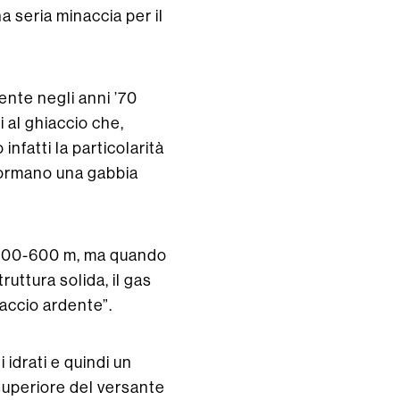
 seria minaccia per il
mente negli anni ’70
li al ghiaccio che,
fatti la particolarità
formano una gabbia
 a 300-600 m, ma quando
ruttura solida, il gas
iaccio ardente”.
idrati e quindi un
 superiore del versante