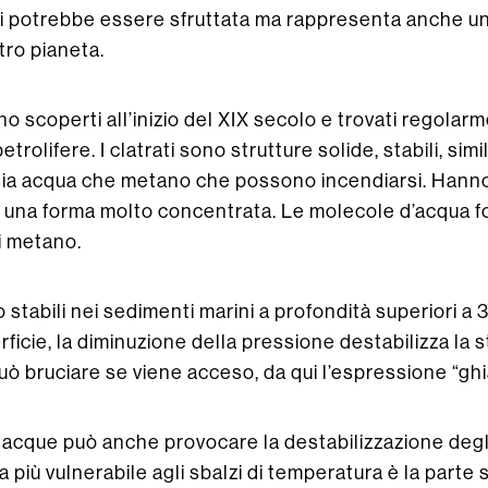
li potrebbe essere sfruttata ma rappresenta anche una
tro pianeta.
ono scoperti all’inizio del XIX secolo e trovati regolar
etrolifere. I clatrati sono strutture solide, stabili, simi
sia acqua che metano che possono incendiarsi. Hanno in
n una forma molto concentrata. Le molecole d’acqua 
i metano.
no stabili nei sedimenti marini a profondità superiori
ficie, la diminuzione della pressione destabilizza la st
può bruciare se viene acceso, da qui l’espressione “gh
acque può anche provocare la destabilizzazione degli 
ea più vulnerabile agli sbalzi di temperatura è la parte