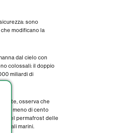
 sicurezza: sono
 che modificano la
manna dal cielo con
no colossali: il doppio
000 miliardi di
nstitute, osserva che
Finora, meno di cento
i e nel permafrost delle
fondali marini.