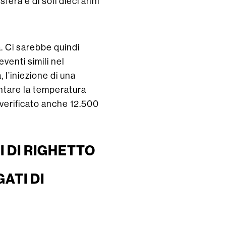
fera è di soli dieci anni
. Ci sarebbe quindi
venti simili nel
, l’iniezione di una
ntare la temperatura
 verificato anche 12.500
 DI RIGHETTO
ATI DI