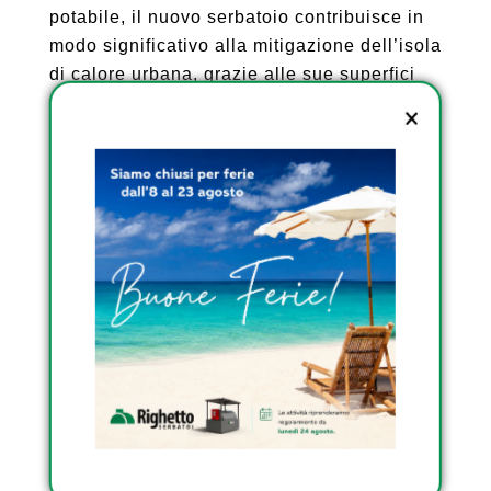
potabile, il nuovo serbatoio contribuisce in
modo significativo alla mitigazione dell’isola
di calore urbana, grazie alle sue superfici
vegetali capaci di abbassare le temperature
circostanti; la gestione sostenibile delle
acque meteoriche, rallentando il
ruscellamento e favorendo l’infiltrazione,
inoltre, riduce inoltre la pressione sui
sistemi di drenaggio pubblico durante eventi
meteorologici intensi.
Nel futuro, il Comune intende monitorare
costantemente le prestazioni del sistema e
valutare possibili estensioni del verde
pensile, così da ampliare ulteriormente il
potenziale ecologico dell’opera. L’obiettivo
è fare di Forcalquier non solo una città