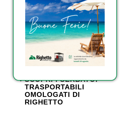
collaborazione può supportare in modo
significativo il suo sforzo di riduzione del
carbonio nella produzione o combustione
del gas di città.
SCOPRI I SERBATOI DA
ESTERNO OMOLOGATI
DI RIGHETTO
SCOPRI I SERBATOI
INTERRATI DI RIGHETTO
SCOPRI I SERBATOI
TRASPORTABILI
OMOLOGATI DI
RIGHETTO