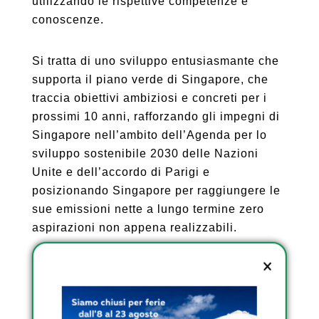
utilizzando le rispettive competenze e
conoscenze.
Si tratta di uno sviluppo entusiasmante che
supporta il piano verde di Singapore, che
traccia obiettivi ambiziosi e concreti per i
prossimi 10 anni, rafforzando gli impegni di
Singapore nell’ambito dell’Agenda per lo
sviluppo sostenibile 2030 delle Nazioni
Unite e dell’accordo di Parigi e
posizionando Singapore per raggiungere le
sue emissioni nette a lungo termine zero
aspirazioni non appena realizzabili.
Per il fornitore di gas di città, City Energy,
che è il produttore e rivenditore nazionale di
gas di città a Singapore, questa