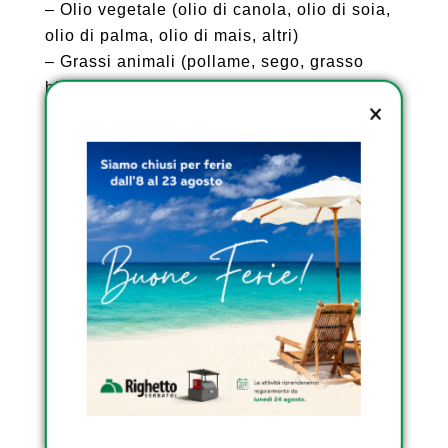
– Olio vegetale (olio di canola, olio di soia,
olio di palma, olio di mais, altri)
– Grassi animali (pollame, sego, grasso
bianco, altri)
Mercato del biodiesel – Prospettive
applicative
– Carburante (Automotive, Marine,
Agricoltura)
– Produzione di energia
– Altri
Mercato del biodiesel – Prospettive
regionali
– Nord America (Stati Uniti)
– Europa (Germania, Regno Unito, Francia)
– Asia Pacifico (Cina, India, Indonesia,