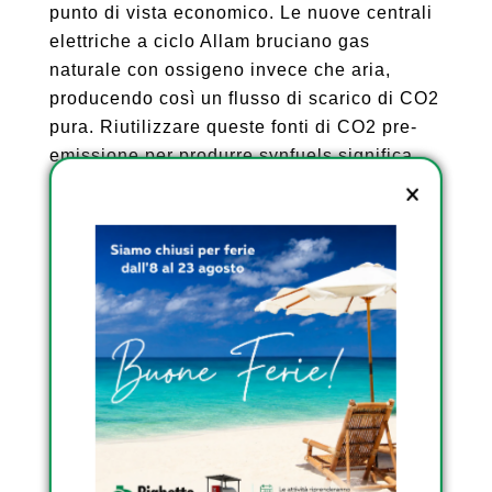
punto di vista economico. Le nuove centrali
elettriche a ciclo Allam bruciano gas
naturale con ossigeno invece che aria,
producendo così un flusso di scarico di CO2
pura. Riutilizzare queste fonti di CO2 pre-
emissione per produrre synfuels significa
che la combustione dei synfuels non
aggiunge altra CO2 all’atmosfera. Tuttavia,
in un futuro lontano potremmo non avere
centrali elettriche a carbone o a metano,
quindi il riutilizzo della CO2 è una soluzione
temporanea.
La cattura diretta delle emissioni di CO2
nell’aria è costosa perché la CO2
rappresenta solo lo 0,04% dell’aria. Più di
un terzo delle emissioni viene assorbito