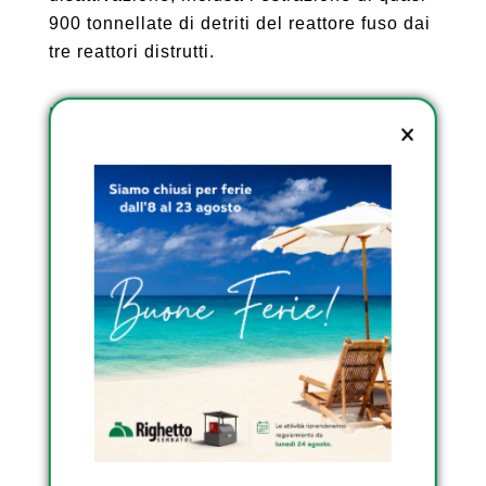
900 tonnellate di detriti del reattore fuso dai
tre reattori distrutti.
Il governo sta valutando la possibilità di
rilasciare acqua in piccole quantità alla
volta nel Pacifico al largo della prefettura di
Fukushima per un periodo di circa 30 anni,
dopo aver diluito la concentrazione di trizio
a circa un quarantesimo del massimo
stabilito dagli standard nazionali. Dice che
la mossa non dovrebbe avere un impatto
sulla salute umana.
Tuttavia, il sostegno del pubblico al
discarico rimane basso. Un sondaggio NHK
ha mostrato il mese scorso che il 51% degli