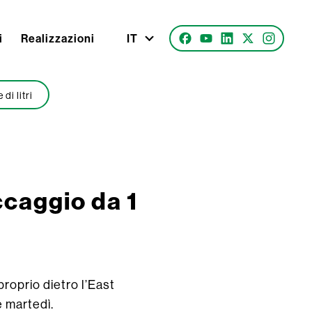
i
Realizzazioni
IT
di litri
ccaggio da 1
proprio dietro l’East
e martedì.