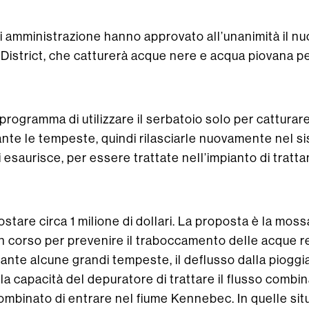
di amministrazione hanno approvato all’unanimità il n
 District, che catturerà acque nere e acqua piovana p
 in programma di utilizzare il serbatoio solo per cattur
te le tempeste, quindi rilasciarle nuovamente nel si
i esaurisce, per essere trattate nell’impianto di trat
stare circa 1 milione di dollari. La proposta è la moss
in corso per prevenire il traboccamento delle acque re
rante alcune grandi tempeste, il deflusso dalla pioggi
 la capacità del depuratore di trattare il flusso comb
ombinato di entrare nel fiume Kennebec. In quelle situ