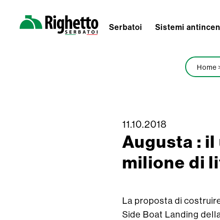
Serbatoi
Sistemi antince
Righetto
Serbatoi
Home
11.10.2018
Skip
Augusta : i
to
content
milione di li
La proposta di costruire
Side Boat Landing della 