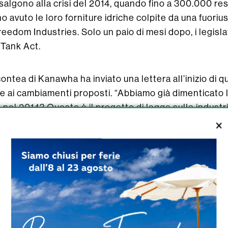
 risalgono alla crisi del 2014, quando fino a 300.000 r
o avuto le loro forniture idriche colpite da una fuori
Freedom Industries. Solo un paio di mesi dopo, i legis
Tank Act.
ntea di Kanawha ha inviato una lettera all’inizio di 
 ai cambiamenti proposti. “Abbiamo già dimenticato 
a nel 2014? Questo è il progetto di legge sulle industri
lute e del benessere del pubblico, esortiamo la commi
re questo tentativo di cancellare le necessarie prote
to Kent Carper, presidente della Commissione Kanawh
tione delle emergenze della contea di Kanawha sono f
Tutti i serbatoi fuori terra situati vicino alle prese d
egolati per garantire la sicurezza pubblica”, ha dett