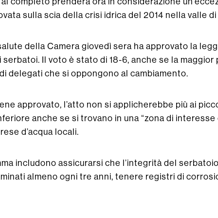
 al completo prenderà ora in considerazione un’ecce
ata sulla scia della crisi idrica del 2014 nella valle 
salute della Camera giovedì sera ha approvato la leg
serbatoi. Il voto è stato di 18-6, anche se la maggior
 di delegati che si oppongono al cambiamento.
iene approvato, l’atto non si applicherebbe più ai picc
inferiore anche se si trovano in una “zona di interesse c
prese d’acqua locali.
mma includono assicurarsi che l’integrità del serbatoio 
minati almeno ogni tre anni, tenere registri di corros