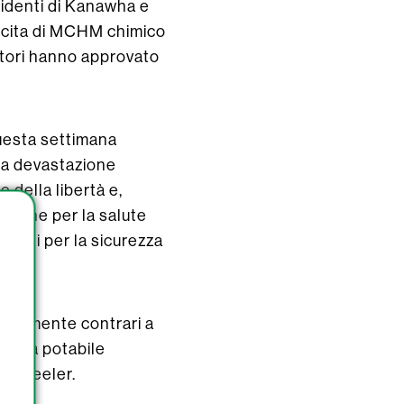
esidenti di Kanawha e
uscita di MCHM chimico
latori hanno approvato
questa settimana
la devastazione
e della libertà e,
ssione per la salute
zioni per la sicurezza
a.
ortemente contrari a
’acqua potabile
o Wheeler.