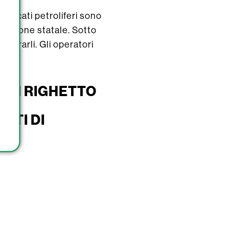
mercati petroliferi sono
spezione statale. Sotto
liorarli. Gli operatori
vità.
 DI RIGHETTO
ATI DI