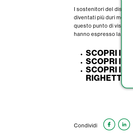
I sostenitori del diseg
diventati più duri ment
questo punto di vista, i
hanno espresso la preoc
SCOPRI I S
SCOPRI I S
SCOPRI I S
RIGHETTO
Condividi