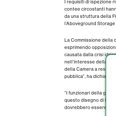
I requisiti di ispezione
contee circostanti hann
da una struttura della 
l’Aboveground Storage 
La Commissione della co
esprimendo opposizione
causata dalla crisi idric
nell’interesse della sa
della Camera a respinge
pubblica”, ha dichiara
“I funzionari della ges
questo disegno di legge. 
dovrebbero essere ben r