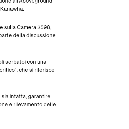
zione all’Aboveground
di Kanawha.
ge sulla Camera 2598,
 parte della discussione
oli serbatoi con una
ritico”, che si riferisce
sia intatta, garantire
ione e rilevamento delle