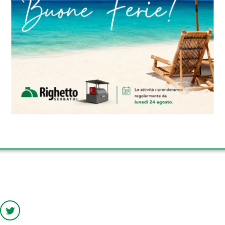
no di legge hanno affermato che è necessario poiché i 
re i costi continuano a mantenere uno standard per l’i
 serbatoi sono poco redditizi ma i proprietari devono mig
cupazione di dover chiudere il pozzo o chiudere l’atti
ERBATOI DA ESTERNO OMOLOGATI
ERBATOI INTERRATI DI RIGHETTO
ERBATOI TRASPORTABILI OMOLOG